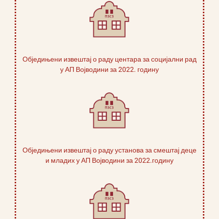
Обједињени извештај о раду центара за социјални рад
у АП Војводини за 2022. годину
Обједињени извештај о раду установа за смештај деце
и младих у АП Војводини за 2022.годину