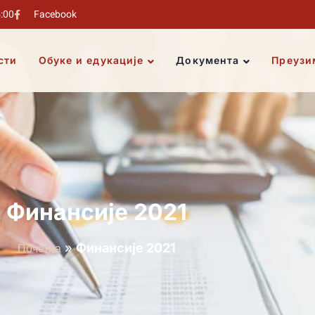
5:00
Facebook
сти
Обуке и едукације
Документа
Преузи
Финансије 2021
Почетна
»
Финансије 2021