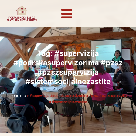
Tag: #supervizija
#podrskasupervizorima #pzsz
#pzszsupervizija
#sistemsocijalnezastite
Почетна
»
#supervizija #podrskasupervizorima #pzsz #pzszsupervizija
#sistemsocijalnezastite