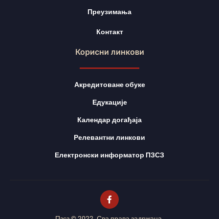
Преузимања
Контакт
Корисни линкови
Акредитоване обуке
Едукације
Календар догађаја
Релевантни линкови
Електронски информатор ПЗСЗ
Пзсз © 2022. Сва права задржана.