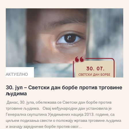
АКТУЕЛНО
30. јул – Светски дан борбе против трговине
људима
Данас, 30. јула, обележава се Светски дан борбе против
трговине људима. Овај међународни дан установила је
Генерална скупштина Уједињених нација 2013. године, са
циљем подизања свести о положају жртава трговине људима
и значају заједничке борбе против овог...