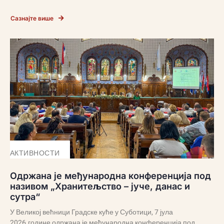
Сазнајте више
АКТИВНОСТИ
Одржана је међународна конференција под
називом „Хранитељство – јуче, данас и
сутра“
У Великој већници Градске куће у Суботици, 7 јула
2026.године одржана је међународна конференција под