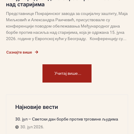
над старијима
Представнице Покрајинског завода за социјалну заштиту, Маја
Миљковић и Александра Раичевић, присуствовале су
конференцији поводом обележавања Међународног дана
борбе против насиља над старијима, која је одржана 15. јуна
2026. године у Европској кући у Београду. Конференцију су...
Сазнајте више
Учитај више...
Најновије вести
30. јул – Светски дан борбе против трговине људима
30. јул 2026.