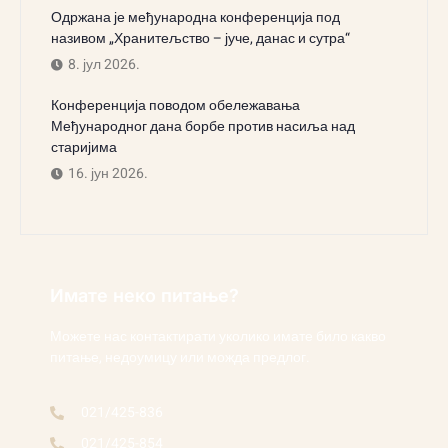
Одржана је међународна конференција под
називом „Хранитељство – јуче, данас и сутра“
8. јул 2026.
Конференција поводом обележавања
Међународног дана борбе против насиља над
старијима
16. јун 2026.
Имате неко питање?
Можете нас контактирати уколико имате било какво
питање, недоумицу или можда предлог.
021/425-836
021/425-854