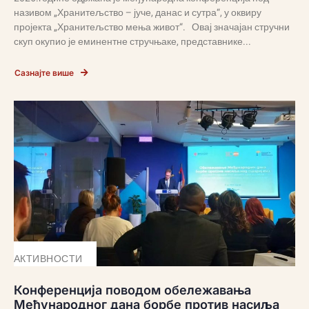
називом „Хранитељство – јуче, данас и сутра“, у оквиру
пројекта „Хранитељство мења живот“. Овај значајан стручни
скуп окупио је еминентне стручњаке, представнике...
Сазнајте више
АКТИВНОСТИ
Конференција поводом обележавања
Међународног дана борбе против насиља