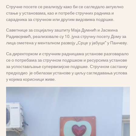
Стручне посете се реализују како би се сагледало актуелно
стање у установама, као и потребе стручних радника и
сарадника за стручном или другим видовима подршке.
Саветнице за социјалну заштиту Маја Думнић и Јасмина
Радивојевић, реализовале су 10. јуна стручну посету Дому за
лица ометена у менталном развоју „Срце у јабуци“ у Панчеву.
Са директорком и стручним радницама установе разговарало
се о потребама за стручном подршком и ресурсима установе
за успостављање супервизијске подршке. Стручном састанку
предходио је обилазак установе у циљу сагледавања услова
у којима корисници живе.