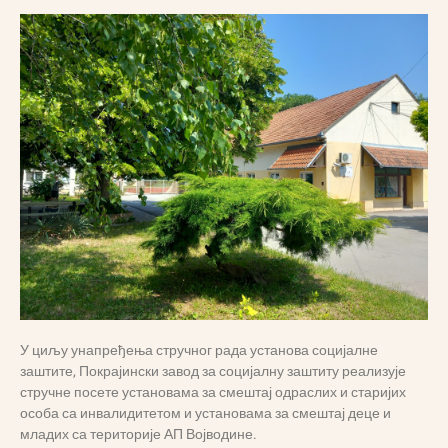
У циљу унапређења стручног рада установа социјалне
заштите, Покрајински завод за социјалну заштиту реализује
стручне посете установама за смештај одраслих и старијих
особа са инвалидитетом и установама за смештај деце и
младих са територије АП Војводине.