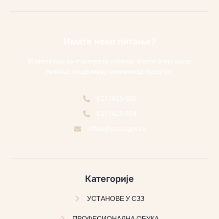
Имате неко питање?
Можете нас контактирати уколико имате било какво
питање, недоумицу или можда предлог.
021/425-836
021/425-854
office@pzsz.gov.rs
Категорије
УСТАНОВЕ У СЗЗ
ПРОФЕСИОНАЛНА ОБУКА