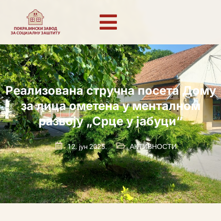
Реализована стручна посета Дому
за лица ометена у менталном
развоју „Срце у јабуци“
12. јун 2025.
АКТИВНОСТИ