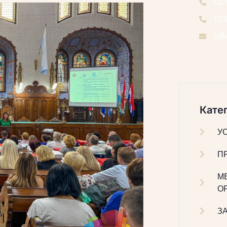
02
02
off
Катег
У
П
М
О
З