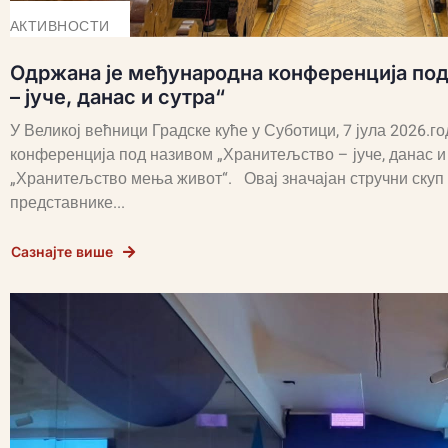
АКТИВНОСТИ
Одржана је међународна конференција по
– јуче, данас и сутра“
У Великој већници Градске куће у Суботици, 7 јула 2026.
конференција под називом „Хранитељство – јуче, данас и с
„Хранитељство мења живот“. Овај значајан стручни скуп 
представнике...
Сазнајте више