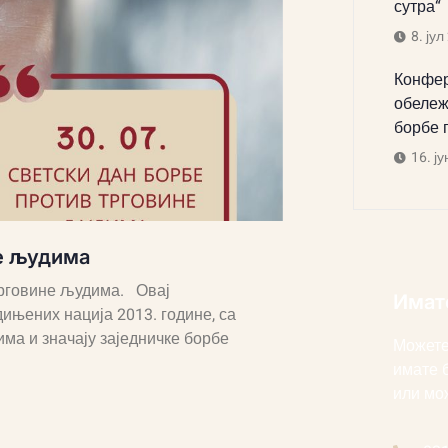
сутра“
8. јул
Конфер
обележ
борбе 
16. ју
не људима
 трговине људима. Овај
Имат
ињених нација 2013. године, са
ма и значају заједничке борбе
Можете
имате 
или мо