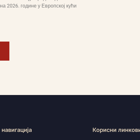
на 2026. године у Европској кући
 навигација
Корисни линков