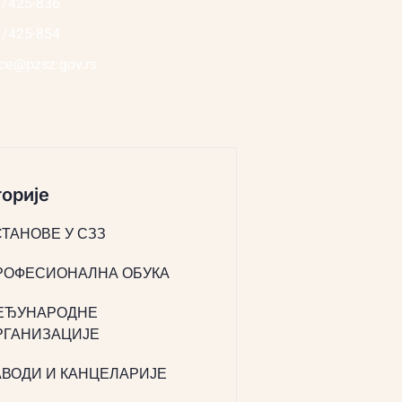
1/425-836
1/425-854
ice@pzsz.gov.rs
орије
СТАНОВЕ У СЗЗ
РОФЕСИОНАЛНА ОБУКА
ЕЂУНАРОДНЕ
РГАНИЗАЦИЈЕ
АВОДИ И КАНЦЕЛАРИЈЕ