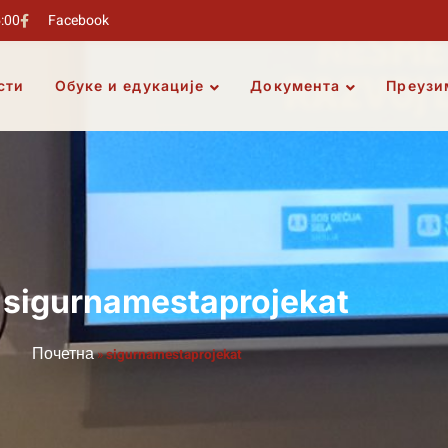
5:00
Facebook
сти
Обуке и едукације
Документа
Преузи
 sigurnamestaprojekat
Почетна
»
sigurnamestaprojekat