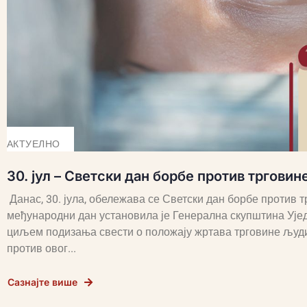
АКТУЕЛНО
30. јул – Светски дан борбе против тргови
Данас, 30. јула, обележава се Светски дан борбе против
међународни дан установила је Генерална скупштина Ујед
циљем подизања свести о положају жртава трговине људи
против овог...
Сазнајте више