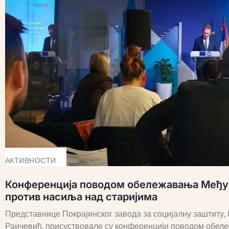
АКТИВНОСТИ
Конференција поводом обележавања Међу
против насиља над старијима
Представнице Покрајинског завода за социјалну заштиту
Раичевић, присуствовале су конференцији поводом обе