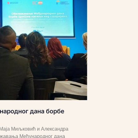
народног дана борбе
, Маја Миљковић и Александра
лежавања Међународног дана