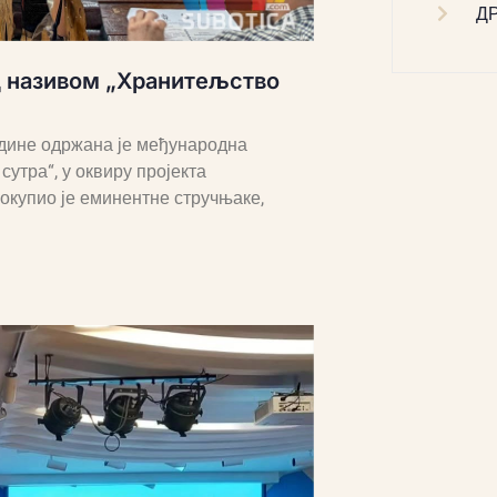
Д
д називом „Хранитељство
године одржана је међународна
утра“, у оквиру пројекта
окупио је еминентне стручњаке,