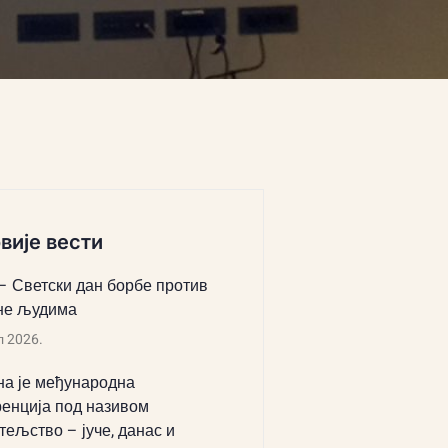
вије вести
 – Светски дан борбе против
не људима
л 2026.
а је међународна
енција под називом
тељство – јуче, данас и