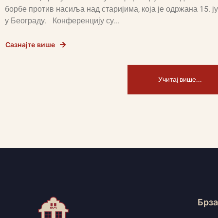
борбе против насиља над старијима, која је одржана 15. ју
у Београду. Конференцију су...
Сазнајте више
Учитај више...
Брза