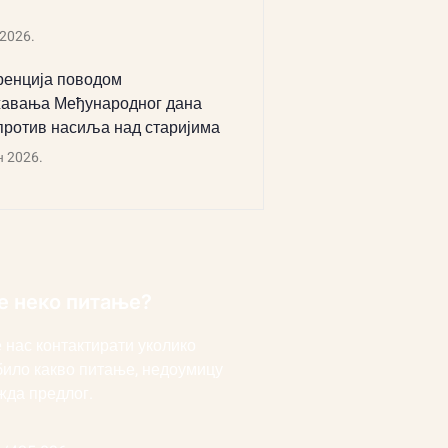
 2026.
енција поводом
авања Међународног дана
против насиља над старијима
н 2026.
е неко питање?
 нас контактирати уколико
било какво питање, недоумицу
жда предлог.