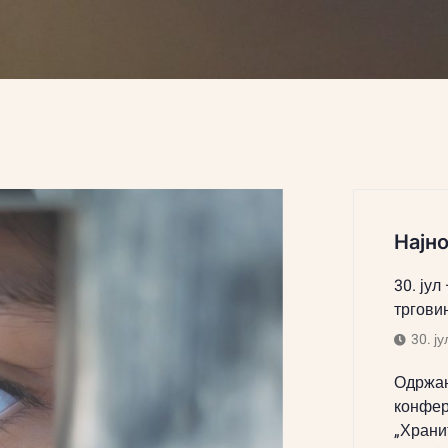
Најно
30. јул
тргови
30. ју
Одржан
конфер
„Храни