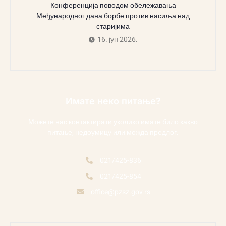
Конференција поводом обележавања
Међународног дана борбе против насиља над
старијима
16. јун 2026.
Имате неко питање?
Можете нас контактирати уколико имате било какво
питање, недоумицу или можда предлог.
021/425-836
021/425-854
office@pzsz.gov.rs