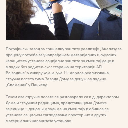
Покрајински завод за социјалну заштиту реализује „Анализу за
процену потреба за унапређењем материјалних и људских
капацитета установа социјалне заштите за смештај деце и
младих без родитељског старања на територији АП
Војводине“ у оквиру које је јуче 11. априла реализована
стручна посета тима Завода Дому за децу и омладину
„Споменак” у Панчеву.
Током ове стручне посете се разговарало са в.д. директором
Дома и стручним радницима, представницима Домске
заједнице – децом и младима на смештају и обишла се
установа са циљем сагледавања просторних и других
материјалних капацитета установе.