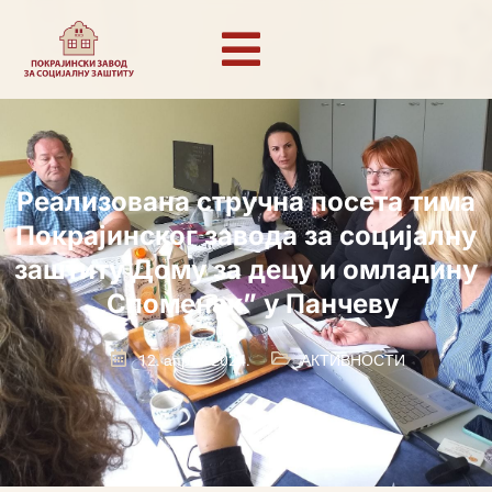
Реализована стручна посета тима
Покрајинског завода за социјалну
заштиту Дому за децу и омладину
„Споменак” у Панчеву
12. април 2024.
АКТИВНОСТИ