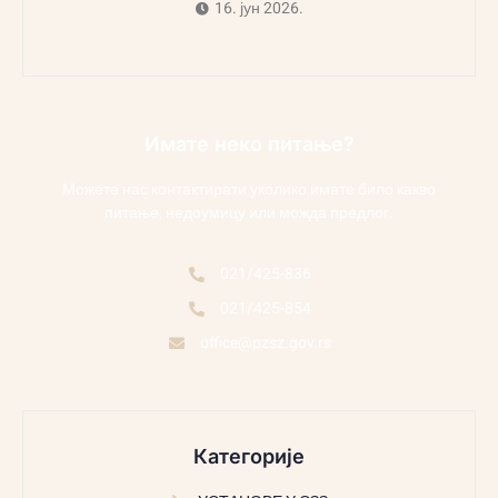
16. јун 2026.
Имате неко питање?
Можете нас контактирати уколико имате било какво
питање, недоумицу или можда предлог.
021/425-836
021/425-854
office@pzsz.gov.rs
Категорије