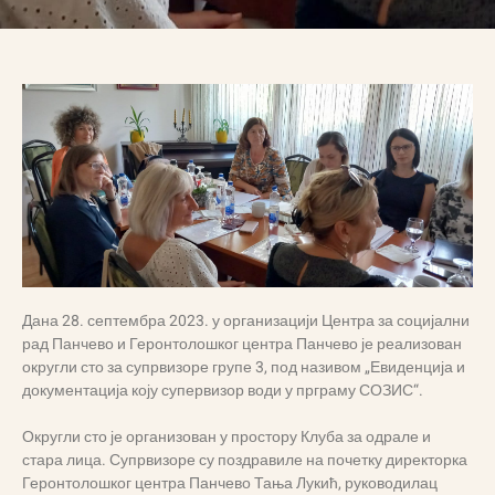
Дана 28. септембра 2023. у организацији Центра за социјални
рад Панчево и Геронтолошког центра Панчево је реализован
округли сто за супрвизоре групе 3, под називом „Евиденција и
документација коју супервизор води у прграму СОЗИС“.
Округли сто је организован у простору Клуба за одрале и
стара лица. Супрвизоре су поздравиле на почетку директорка
Геронтолошког центра Панчево Тања Лукић, руководилац