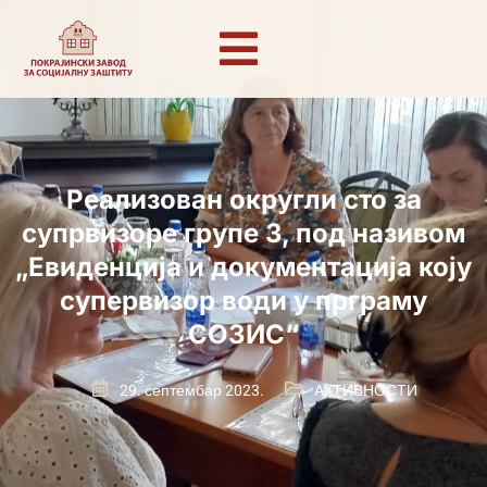
Реализован округли сто за
супрвизоре групе 3, под називом
„Евиденција и документација коју
супервизор води у прграму
СОЗИС“
29. септембар 2023.
АКТИВНОСТИ