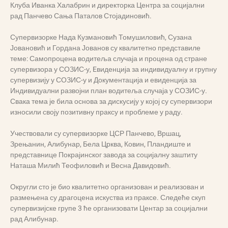
Клуба Иванка Халабрин и директорка Центра за социјални
рад Панчево Сања Паталов Стојадиновић.
Супервизорке Нада Кузмановић Томушиловић, Сузана
Јовановић и Гордана Јованов су квалитетно представиле
теме: Самопроцена водитеља случаја и процена од стране
супервизора у СОЗИС-у, Eвиденција за индивидуалну и групну
супервизију у СОЗИС-у и Документација и евиденција за
Индивидуални развојни план водитеља случаја у СОЗИС-у.
Свака тема је била основа за дискусију у којој су супервизори
износили своју позитивну праксу и проблеме у раду.
Учествовали су супервизорке ЦСР Панчево, Вршац,
Зрењанин, Алибунар, Бела Црква, Ковин, Пландиште и
представнице Покрајинског завода за социјалну заштиту
Наташа Милић Теофиловић и Весна Давидовић.
Округли сто је био квалитетно организован и реализован и
размењена су драгоцена искуства из праксе. Следеће скуп
супервизијске групе 3 ће организовати Центар за социјални
рад Алибунар.