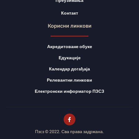
Преузимања
Контакт
Корисни линкови
Акредитоване обуке
Едукације
Календар догађаја
Релевантни линкови
Електронски информатор ПЗСЗ
Пзсз © 2022. Сва права задржана.