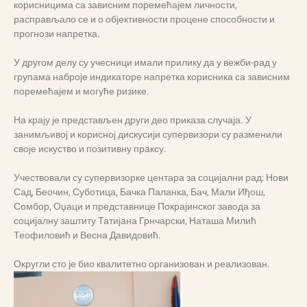
корисницима са зависним поремећајем личности,
расправљало се и о објективности процене способности и
прогнози напретка.
У другом делу су учесници имали прилику да у вежби-рад у
групама наброје индикаторе напретка корисника са зависним
поремећајем и могуће ризике.
На крају је представљен други део приказа случаја. У
занимљивој и корисној дискусији супервизори су разменили
своје искуство и позитивну праксу.
Учествовали су супервизорке центара за социјални рад: Нови
Сад, Беочин, Суботица, Бачка Паланка, Бач, Мали Иђош,
Сомбор, Оџаци и представнице Покрајинског завода за
социјалну заштиту Татијана Грнчарски, Наташа Милић
Теофиловић и Весна Давидовић.
Округли сто је био квалитетно организован и реализован.