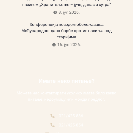
називом „Хранитељство – јуче, данас и сутра“
8. јул 2026.
Конференција поводом обележавања
Међународног дана борбе против насиља над
старијима
16. јун 2026.
Имате неко питање?
Можете нас контактирати уколико имате било какво
питање, недоумицу или можда предлог.
021/425-836
021/425-854