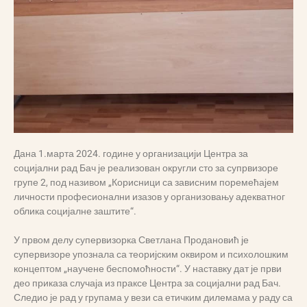
Дана 1.марта 2024. године у организацији Центра за
социјални рад Бач је реализован округли сто за супрвизоре
групе 2, под називом „Корисници са зависним поремећајем
личности професионални изазов у организовању адекватног
облика социјалне заштите“.
У првом делу супервизорка Светлана Продановић је
супервизоре упознала са теоријским оквиром и психолошким
концептом „научене беспомоћности“. У наставку дат је први
део приказа случаја из праксе Центра за социјални рад Бач.
Следио је рад у групама у вези са етичким дилемама у раду са