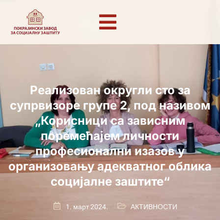
Реализован округли сто за
супрвизоре групе 2, под називом
„Корисници са зависним
поремећајем личности
професионални изазов у
организовању адекватног облика
социјалне заштите“
1. март 2024.
АКТИВНОСТИ