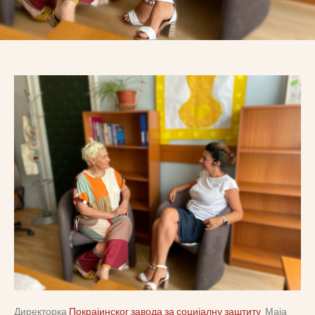
Директорка
Покрајинског завода за социјалну заштиту
Маја