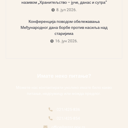
називом „Хранитељство – јуче, данас и сутра“
8. јул 2026.
Конференција поводом обележавања
Међународног дана борбе против насиља над
старијима
16. јун 2026.
Имате неко питање?
Можете нас контактирати уколико имате било какво
питање, недоумицу или можда предлог.
021/425-836
021/425-854
office@pzsz.gov.rs