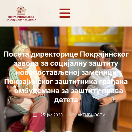
Посета директорице Покрајинског
завода за социјалну заштиту
новопостављеној заменици
Покрајинског заштитника грађана
– омбудсмана за заштиту права
детета
25. јул 2023.
АКТИВНОСТИ