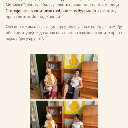
Миљковић данас је била у посети новопостављној заменици
Покрајинског заштитника грађана – омбудсмана
за заштиту
права детета, Јоланд Корори.
Ова посета имала је за циљ да утврди јачање сарадње између
обе институције и да стави нагласак на важност заштите права
најмлађих у друштву.