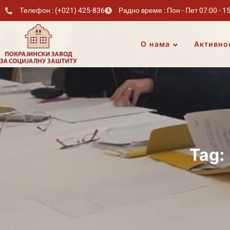
Телефон : (+021) 425-836
Радно време : Пон - Пет 07:00 - 1
О нама
Активно
Tag: 