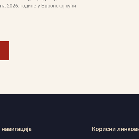
на 2026. године у Европској кући
 навигација
Корисни линков