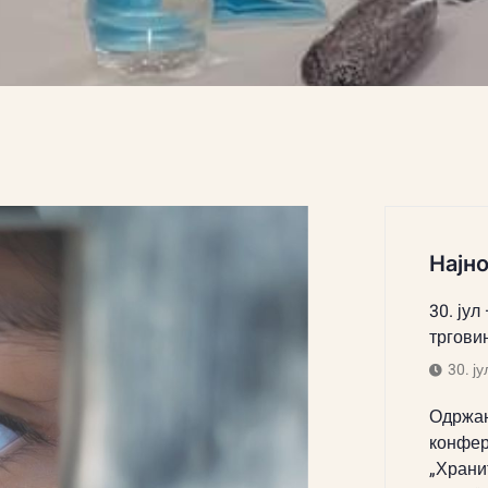
Најно
30. јул
тргови
30. ју
Одржан
конфер
„Храни