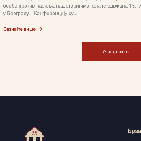
борбе против насиља над старијима, која је одржана 15. ју
у Београду. Конференцију су...
Сазнајте више
Учитај више...
Брза