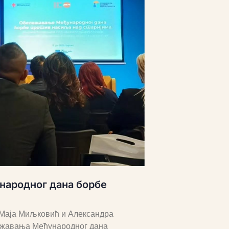
народног дана борбе
, Маја Миљковић и Александра
лежавања Међународног дана