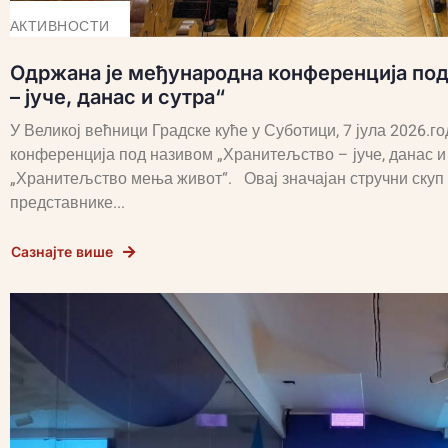
АКТИВНОСТИ
Одржана је међународна конференција по
– јуче, данас и сутра“
У Великој већници Градске куће у Суботици, 7 јула 2026.
конференција под називом „Хранитељство – јуче, данас и с
„Хранитељство мења живот“. Овај значајан стручни скуп 
представнике...
Сазнајте више