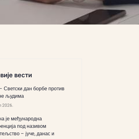
вије вести
 – Светски дан борбе против
не људима
л 2026.
а је међународна
енција под називом
тељство – јуче, данас и