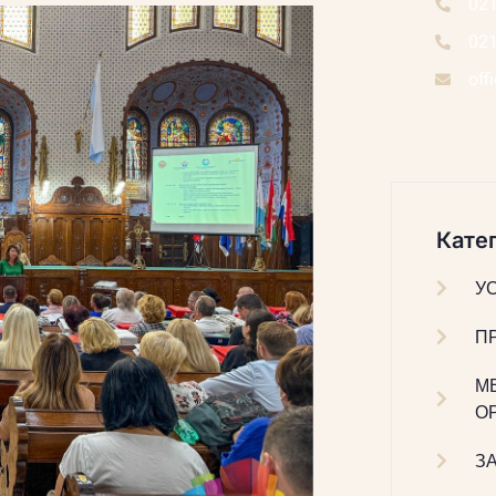
02
02
off
Катег
У
П
М
О
З