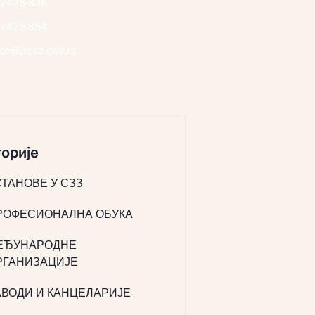
1/425-836
1/425-854
ice@pzsz.gov.rs
орије
СТАНОВЕ У СЗЗ
РОФЕСИОНАЛНА ОБУКА
ЕЂУНАРОДНЕ
РГАНИЗАЦИЈЕ
АВОДИ И КАНЦЕЛАРИЈЕ