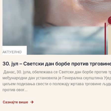
АКТУЕЛНО
30. јул – Светски дан борбе против тргови
Данас, 30. јула, обележава се Светски дан борбе против
међународни дан установила је Генерална скупштина Ујед
циљем подизања свести о положају жртава трговине људи
против овог...
Сазнајте више