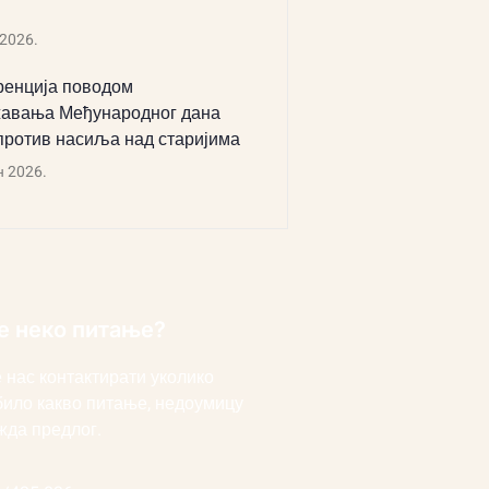
 2026.
енција поводом
авања Међународног дана
против насиља над старијима
н 2026.
е неко питање?
 нас контактирати уколико
било какво питање, недоумицу
жда предлог.