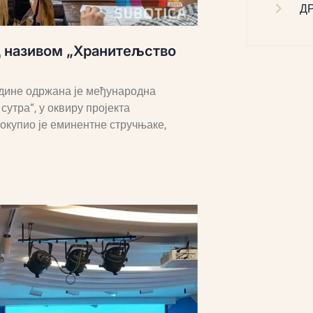
Д
д називом „Хранитељство
године одржана је међународна
утра“, у оквиру пројекта
окупио је еминентне стручњаке,