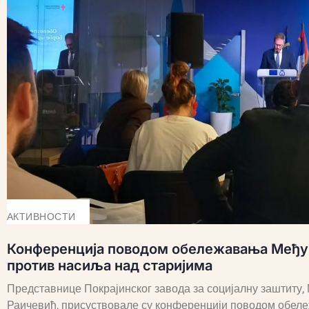
АКТИВНОСТИ
Конференција поводом обележавања Међу
против насиља над старијима
Представнице Покрајинског завода за социјалну заштиту
Раичевић, присуствовале су конференцији поводом обе