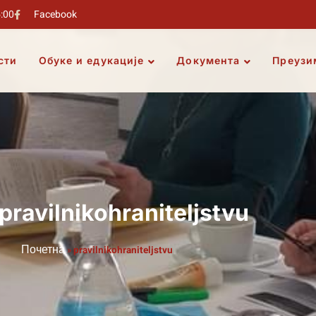
5:00
Facebook
сти
Обуке и едукације
Документа
Преузи
pravilnikohraniteljstvu
Почетна
»
pravilnikohraniteljstvu