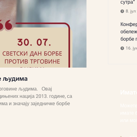
сутра“
8. јул
Конфер
обележ
борбе 
16. ју
не људима
 трговине људима. Овај
Имат
ињених нација 2013. године, са
ма и значају заједничке борбе
Можете
имате 
или мо