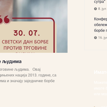
сутра“
8. јул
Конфер
обележ
борбе 
16. ју
не људима
 трговине људима. Овај
Имат
ињених нација 2013. године, са
ма и значају заједничке борбе
Можете
имате 
или мо