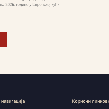
на 2026. године у Европској кући
 навигација
Корисни линков