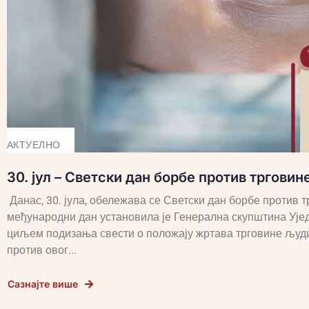
АКТУЕЛНО
30. јул – Светски дан борбе против тргови
Данас, 30. јула, обележава се Светски дан борбе против
међународни дан установила је Генерална скупштина Ујед
циљем подизања свести о положају жртава трговине људи
против овог...
Сазнајте више