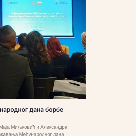
народног дана борбе
, Маја Миљковић и Александра
лежавања Међународног дана