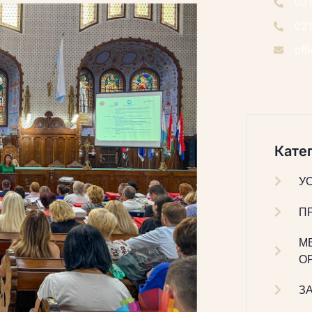
02
02
off
Катег
У
П
М
О
З