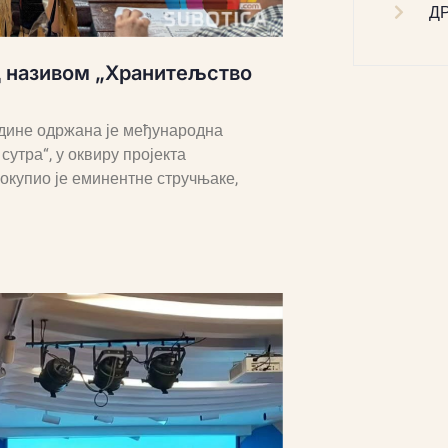
Д
д називом „Хранитељство
године одржана је међународна
утра“, у оквиру пројекта
окупио је еминентне стручњаке,