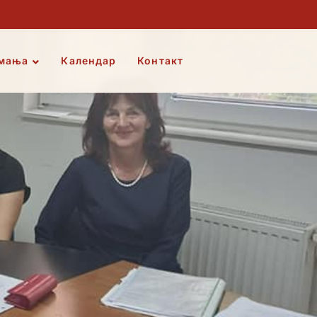
мања
Календар
Контакт