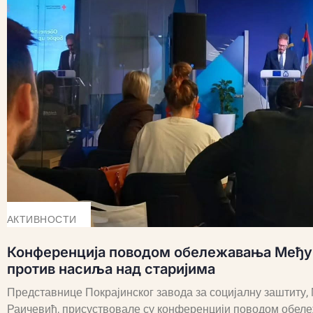
АКТИВНОСТИ
Конференција поводом обележавања Међу
против насиља над старијима
Представнице Покрајинског завода за социјалну заштиту
Раичевић, присуствовале су конференцији поводом обе