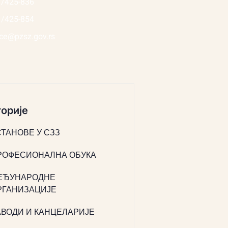
1/425-836
1/425-854
ice@pzsz.gov.rs
орије
СТАНОВЕ У СЗЗ
РОФЕСИОНАЛНА ОБУКА
ЕЂУНАРОДНЕ
РГАНИЗАЦИЈЕ
АВОДИ И КАНЦЕЛАРИЈЕ