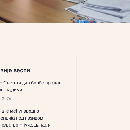
вије вести
 – Светски дан борбе против
не људима
л 2026.
а је међународна
енција под називом
тељство – јуче, данас и