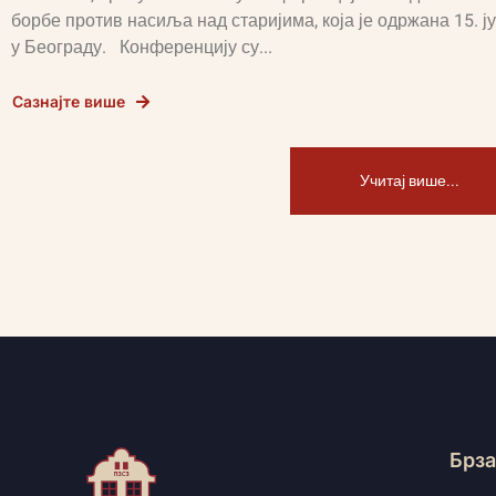
борбе против насиља над старијима, која је одржана 15. ју
у Београду. Конференцију су...
Сазнајте више
Учитај више...
Брза