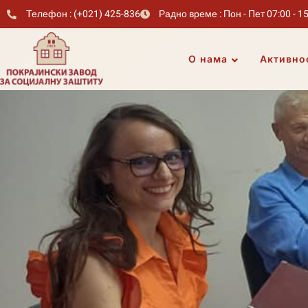
Телефон : (+021) 425-836
Радно време : Пон - Пет 07:00 - 1
О нама
Активно