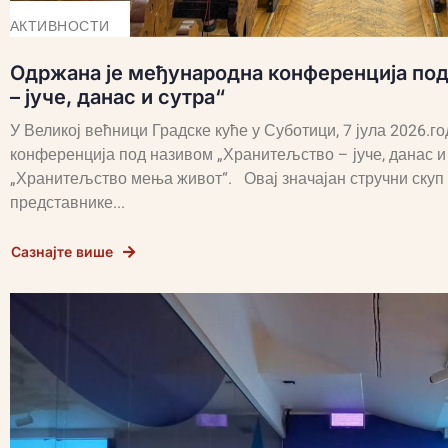
АКТИВНОСТИ
Одржана је међународна конференција по
– јуче, данас и сутра“
У Великој већници Градске куће у Суботици, 7 јула 2026.
конференција под називом „Хранитељство – јуче, данас и с
„Хранитељство мења живот“. Овај значајан стручни скуп 
представнике...
Сазнајте више