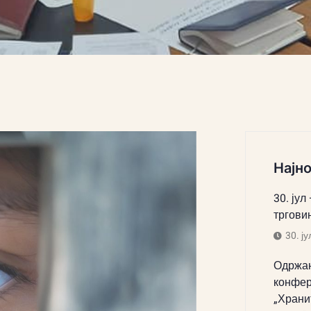
Најно
30. јул
тргови
30. ју
Одржан
конфер
„Храни