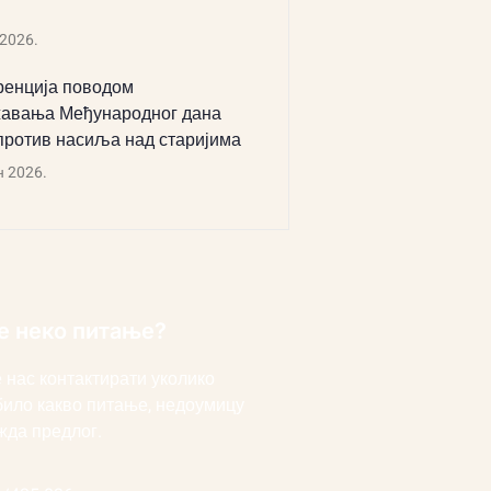
 2026.
енција поводом
авања Међународног дана
против насиља над старијима
н 2026.
е неко питање?
 нас контактирати уколико
било какво питање, недоумицу
жда предлог.