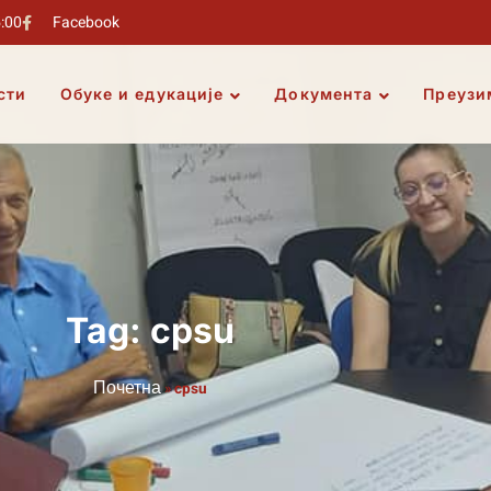
5:00
Facebook
сти
Обуке и едукације
Документа
Преузи
Tag: cpsu
Почетна
»
cpsu