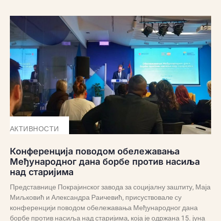
АКТИВНОСТИ
Конференција поводом обележавања
Међународног дана борбе против насиља
над старијима
Представнице Покрајинског завода за социјалну заштиту, Маја
Миљковић и Александра Раичевић, присуствовале су
конференцији поводом обележавања Међународног дана
борбе против насиља над старијима, која је одржана 15. јуна