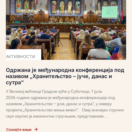
АКТИВНОСТИ
Одржана је међународна конференција под
називом „Хранитељство – јуче, данас и
сутра“
У Великој већници Градске куће у Суботици, 7 јула
2026.године одржана је међународна конференција под
називом „Хранитељство – јуче, данас и сутра“, у оквиру
пројекта „Хранитељство мења живот“. Овај значајан стручни
скуп окупио је еминентне стручњаке, представнике...
Сазнајте више