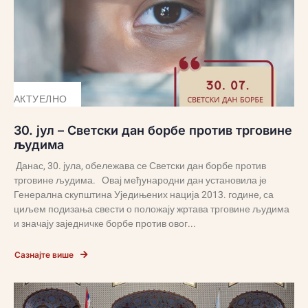
АКТУЕЛНО
30. јул – Светски дан борбе против трговине
људима
Данас, 30. јула, обележава се Светски дан борбе против
трговине људима. Овај међународни дан установила је
Генерална скупштина Уједињених нација 2013. године, са
циљем подизања свести о положају жртава трговине људима
и значају заједничке борбе против овог...
Сазнајте више