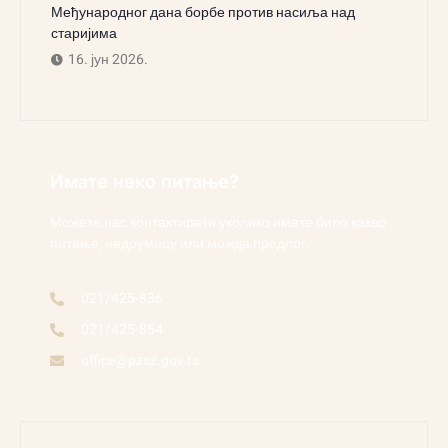
Међународног дана борбе против насиља над
старијима
16. јун 2026.
Имате неко питање?
Можете нас контактирати уколико имате било какво
питање, недоумицу или можда предлог.
021/425-836
021/425-854
office@pzsz.gov.rs