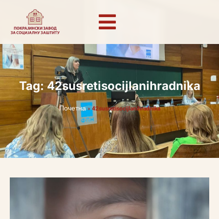
Tag: 42susretisocijlanihradnika
Почетна
»
42susretisocijlanihradnika