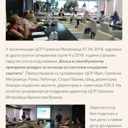
У
организацији ЦСР Сремска Митровица 07.06.2018. одржана
је друга групна супервизија групе 4 у 2018. години у форми
округлог стола под називом „
Боља и свеобухватна
припрема младих за излазак из система социјалне
заштите
“. Присуствовали су супервизори ЦСР Ириг, Сремска
Митровица, Рума, Пећинци, Стара Пазова, Шид, директорка
Коморе социјалне заштите, директорка и саветница ПЗСЗ. На
почетку супервизоре је поздравио директор ЦСР Сремска
Митровица Бранислав Вукмир.
Округли сто је
био подељен у
три дела: у првом
делу досадашња