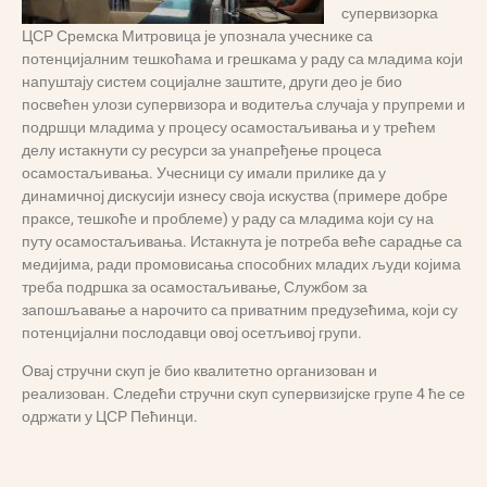
супервизорка
ЦСР Сремска Митровица је упознала учеснике са
потенцијалним тешкоћама и грешкама у раду са младима који
напуштају систем социјалне заштите, други део је био
посвећен улози супервизора и водитеља случаја у прупреми и
подршци младима у процесу осамостаљивања и у трећем
делу истакнути су ресурси за унапређење процеса
осамостаљивања. Учесници су имали прилике да у
динамичној дискусији изнесу своја искуства (примере добре
праксе, тешкоће и проблеме) у раду са младима који су на
путу осамостаљивања. Истакнута је потреба веће сарадње са
медијима, ради промовисања способних младих људи којима
треба подршка за осамостаљивање, Службом за
запошљавање а нарочито са приватним предузећима, који су
потенцијални послодавци овој осетљивој групи.
Овај стручни скуп је био квалитетно организован и
реализован. Следећи стручни скуп супервизијске групе 4 ће се
одржати у ЦСР Пећинци.