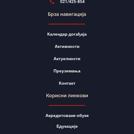
021/425-854
Брза навигација
Календар догађаја
Активности
Актуелности
Преузимања
Контакт
Корисни линкови
Акредитоване обуке
Едукације