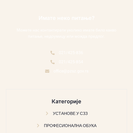
Имате неко питање?
Можете нас контактирати уколико имате било какво
питање, недоумицу или можда предлог.
021/425-836
021/425-854
office@pzsz.gov.rs
Категорије
УСТАНОВЕ У СЗЗ
ПРОФЕСИОНАЛНА ОБУКА