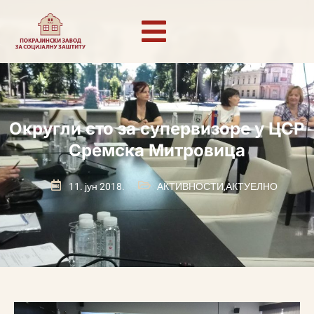
Округли сто за супервизоре у ЦСР
Сремска Митровица
11. јун 2018.
АКТИВНОСТИ
,
АКТУЕЛНО