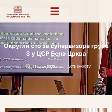
Округли сто за супервизоре групе
3 у ЦСР Бела Црква
21. март 2022.
АКТИВНОСТИ