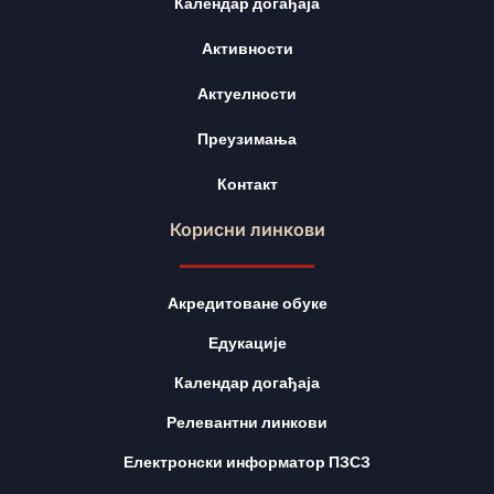
Календар догађаја
Активности
Актуелности
Преузимања
Контакт
Корисни линкови
Акредитоване обуке
Едукације
Календар догађаја
Релевантни линкови
Електронски информатор ПЗСЗ