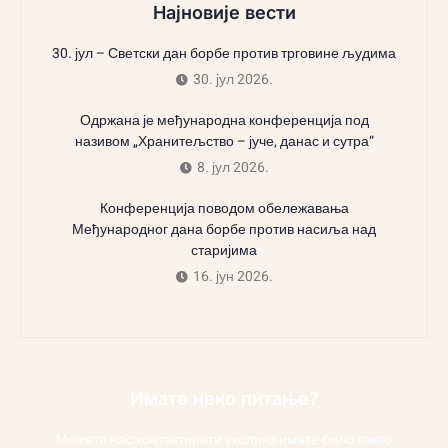
Најновије вести
30. јул – Светски дан борбе против трговине људима
30. јул 2026.
Одржана је међународна конференција под
називом „Хранитељство – јуче, данас и сутра“
8. јул 2026.
Конференција поводом обележавања
Међународног дана борбе против насиља над
старијима
16. јун 2026.
Имате неко питање?
Можете нас контактирати уколико имате било какво