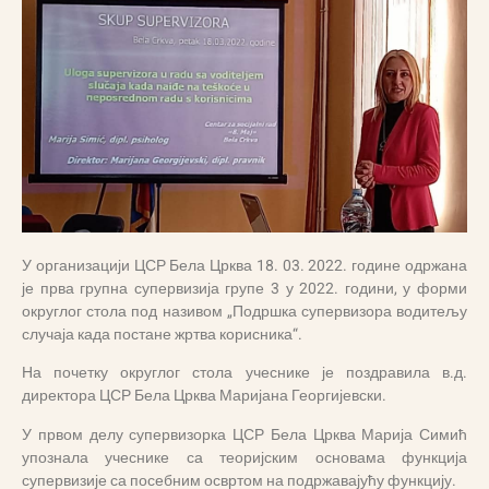
У организацији ЦСР Бела Црква 18. 03. 2022. године одржана
је прва групна супервизија групе 3 у 2022. години, у форми
округлог стола под називом „Подршка супервизора водитељу
случаја када постане жртва корисника“.
На почетку округлог стола учеснике је поздравила в.д.
директора ЦСР Бела Црква Маријана Георгијевски.
У првом делу супервизорка ЦСР Бела Црква Марија Симић
упознала учеснике са теоријским основама функција
супервизије са посебним освртом на подржавајућу функцију.