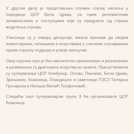
У другом делу је представљен сложен случај насиља у
породици ЦСР Бела Црква, са свим релевантним
активностима и поступцима који су предузети од стране
водитеља случаја.
Учесници су у оквиру дискусије, имали прилике да својим
коментарима, питањима и искуствима у сличним случајевима
пруже стручну подршку и усвоје закључке.
Овај стручни скуп је био квалитетно организован и реализован
и размењена су драгоцена искуства из праксе. Присуствовали
су супервизори ЦСР Алибунар, Опово, Панчево, Бела Црква,
Зрењанин, Ковачица, Пландиште и саветнице ПЗСЗ Татијана
Грнчарски и Наташа Милић Теофиловић.
Следећи скуп супервизијске групе 3 ће организовати ЦСР
Ковачица.