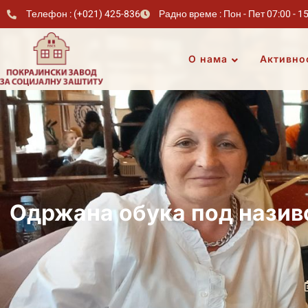
Телефон : (+021) 425-836
Радно време : Пон - Пет 07:00 - 1
О нама
Активно
Одржана обука под назив