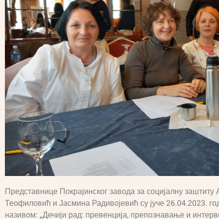
Представнице Покрајинског завода за социјалну заштиту
Теофиловић и Јасмина Радивојевић су јуче 26.04.2023. г
називом: „Дечији рад: превенција, препознавање и интерв