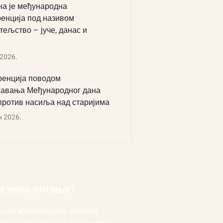
а је међународна
енција под називом
тељство – јуче, данас и
 2026.
енција поводом
авања Међународног дана
против насиља над старијима
н 2026.
е неко питање?
 нас контактирати уколико