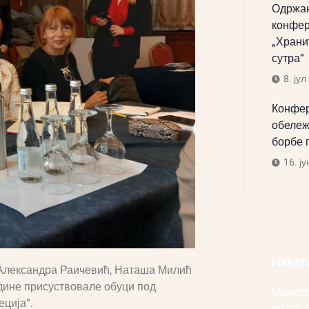
Одржан
конфер
„Храни
сутра“
8. јул
Конфер
обележ
борбе 
16. ју
Имат
 Александра Раичевић, Наташа Милић
одине присуствовале обуци под
Можете
еција“.