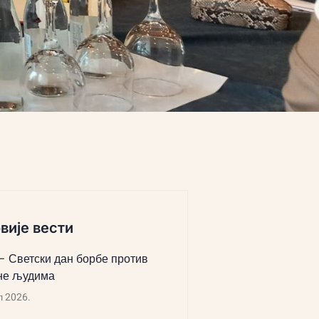
вије вести
 – Светски дан борбе против
не људима
л 2026.