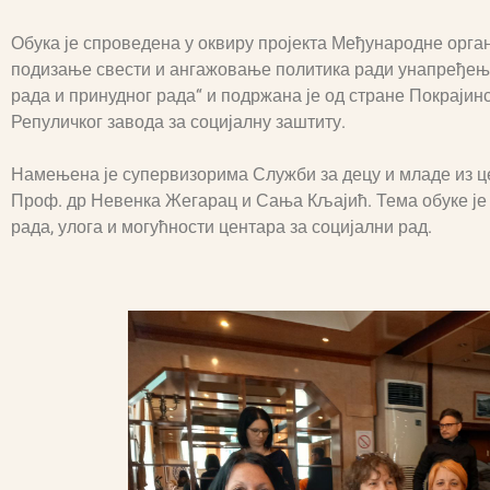
Обука је спроведена у оквиру пројекта Међународне орга
подизање свести и ангажовање политика ради унапређења
рада и принудног рада“ и подржана је од стране Покрајинс
Репуличког завода за социјалну заштиту.
Намењена је супервизорима Служби за децу и младе из цен
Проф. др Невенка Жегарац и Сања Кљајић. Тема обуке је 
рада, улога и могућности центара за социјални рад.