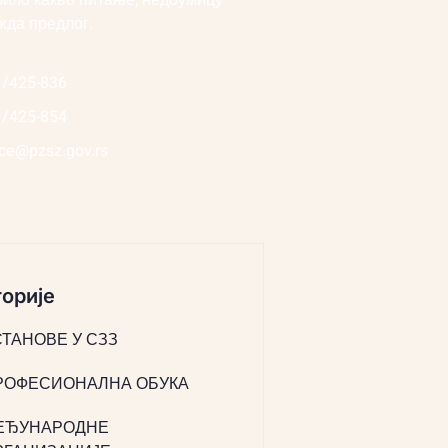
било какво питање, недоумицу
жда предлог.
1/425-836
1/425-854
ice@pzsz.gov.rs
орије
СТАНОВЕ У СЗЗ
РОФЕСИОНАЛНА ОБУКА
ЕЂУНАРОДНЕ