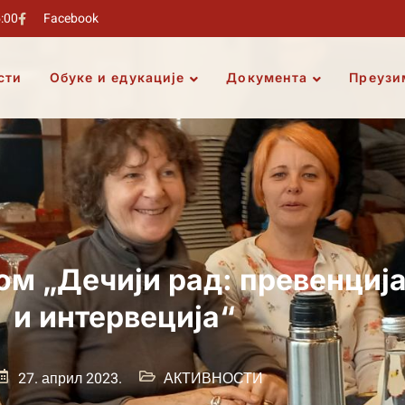
5:00
Facebook
сти
Обуке и едукације
Документа
Преузи
ом „Дечији рад: превенциј
и интервеција“
27. април 2023.
АКТИВНОСТИ