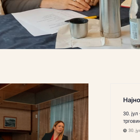
Најно
30. јул
тргови
30. ју