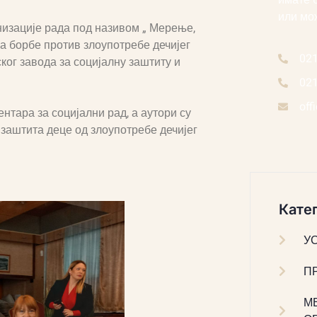
имате 
или мо
низације рада под називом „ Мерење,
 борбе против злоупотребе дечијег
02
ког завода за социјалну заштиту и
02
off
тара за социјални рад, а аутори су
заштита деце од злоупотребе дечијег
Катег
У
П
М