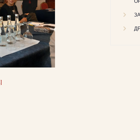
О
З
Д
]