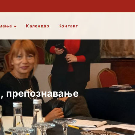
мања
Календар
Контакт
а, препознавање