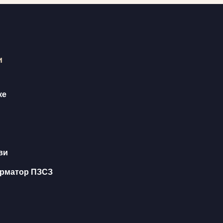
и
ке
ви
орматор ПЗСЗ