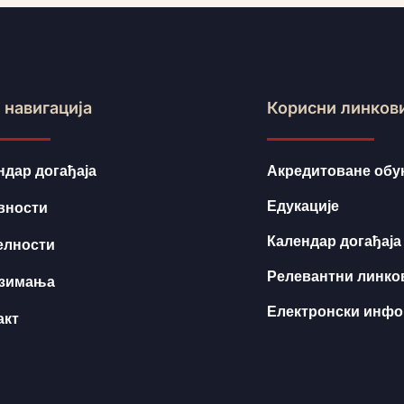
 навигација
Корисни линков
ндар догађаја
Акредитоване обу
Едукације
вности
Календар догађаја
елности
Релевантни линко
зимања
Електронски инф
акт