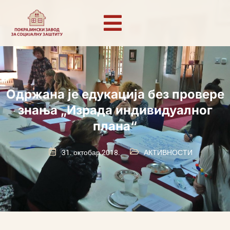
Одржана је едукација без провере
знања „Израда индивидуалног
плана“
31. октобар 2018.
АКТИВНОСТИ