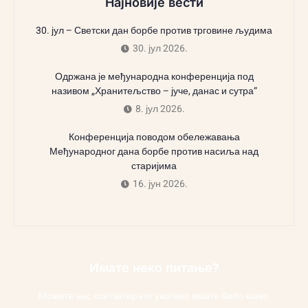
Најновије вести
30. јул – Светски дан борбе против трговине људима
30. јул 2026.
Одржана је међународна конференција под
називом „Хранитељство – јуче, данас и сутра“
8. јул 2026.
Конференција поводом обележавања
Међународног дана борбе против насиља над
старијима
16. јун 2026.
Имате неко питање?
Можете нас контактирати уколико имате било какво