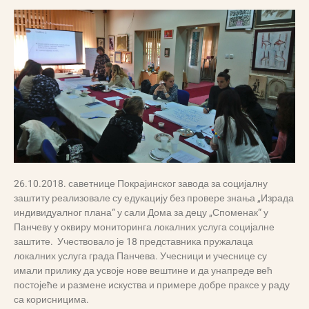
26.10.2018. саветнице Покрајинског завода за социјалну
заштиту реализовале су едукацију без провере знања „Израда
индивидуалног плана“ у сали Дома за децу „Споменак“ у
Панчеву у оквиру мониторинга локалних услуга социјалне
заштите. Учествовало је 18 представника пружалаца
локалних услуга града Панчева. Учесници и учеснице су
имали прилику да усвоје нове вештине и да унапреде већ
постојеће и размене искуства и примере добре праксе у раду
са корисницима.