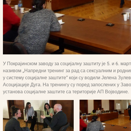
У Покрајинском заводу за социјалну заштиту је 5. и 6. ма
називом „Напредни тренинг за рад са сексуалним и род
у систему социјалне заштите“ који су водили Јелена Зуле
Асоцијације Дуга. На тренингу су поред запослених у Зав
установа социјалне заштите са територије АП Војводине.