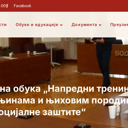
5:00
Facebook
сти
Обуке и едукације
Документа
Преузи
а обука „Напредни тренинг
њинама и њиховим породи
оцијалне заштите“