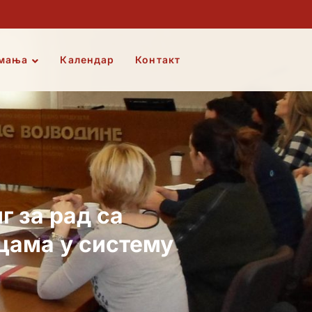
мања
Календар
Контакт
 за рад са
цама у систему