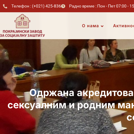
Телефон : (+021) 425-836
Радно време : Пон - Пет 07:00 - 1
О нама
Активно
Одржана акредитован
сексуалним и родним ма
с