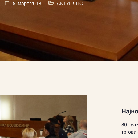
5. март 2018.
АКТУЕЛНО
Најно
30. јул
тргови