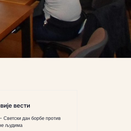
вије вести
 – Светски дан борбе против
не људима