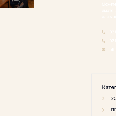
Можете
имате 
или мо
02
02
off
Катег
У
П