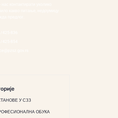
 нас контактирати уколико
било какво питање, недоумицу
жда предлог.
1/425-836
1/425-854
ice@pzsz.gov.rs
орије
СТАНОВЕ У СЗЗ
РОФЕСИОНАЛНА ОБУКА