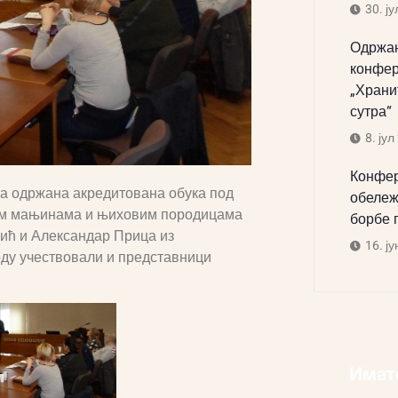
30. ју
Одржан
конфер
„Храни
сутра“
8. јул
Конфер
рта одржана акредитована обука под
обележ
ним мањинама и њиховим породицама
борбе 
вић и Александар Прица из
16. ју
оду учествовали и представници
Имат