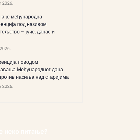
л 2026.
а је међународна
енција под називом
тељство – јуче, данас и
 2026.
енција поводом
авања Међународног дана
против насиља над старијима
н 2026.
е неко питање?