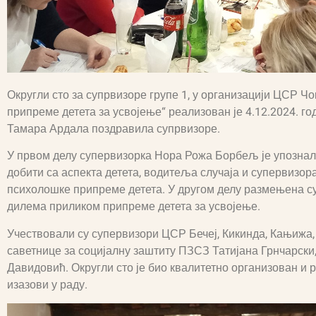
Округли сто за супрвизоре групе 1, у организацији ЦСР Ч
припреме детета за усвојење“ реализован је 4.12.2024. го
Тамара Ардала поздравила супрвизоре.
У првом делу супервизорка Нора Рожа Борбељ је упознал
добити са аспекта детета, водитеља случаја и супервизор
психолошке припреме детета. У другом делу размењена су
дилема приликом припреме детета за усвојење.
Учествовали су супервизори ЦСР Бечеј, Кикинда, Кањижа, 
саветнице за социјалну заштиту ПЗСЗ Татијана Грнчарск
Давидовић. Округли сто је био квалитетно организован и 
изазови у раду.