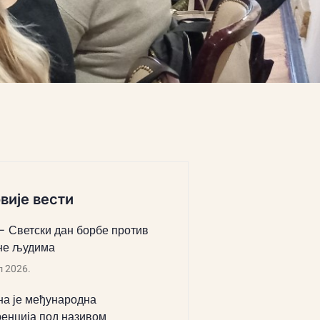
вије вести
 – Светски дан борбе против
не људима
л 2026.
а је међународна
енција под називом