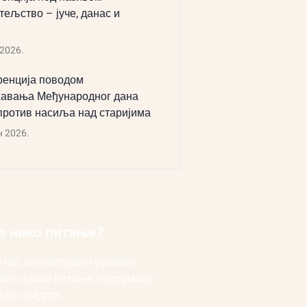
тељство – јуче, данас и
 2026.
енција поводом
авања Међународног дана
против насиља над старијима
н 2026.
е неко питање?
 нас контактирати уколико
било какво питање, недоумицу
жда предлог.