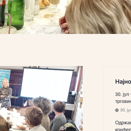
Најно
30. јул
тргови
30. ју
Одржан
конфер