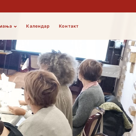
мања
Календар
Контакт
е 1