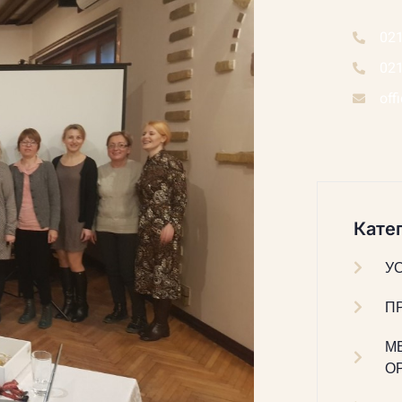
02
02
off
Катег
У
П
М
О