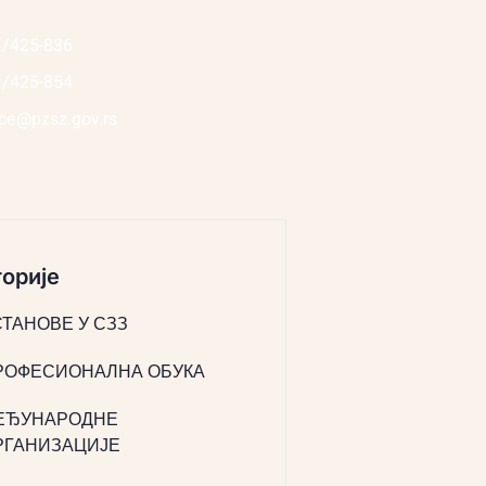
1/425-836
1/425-854
ice@pzsz.gov.rs
орије
СТАНОВЕ У СЗЗ
РОФЕСИОНАЛНА ОБУКА
ЕЂУНАРОДНЕ
РГАНИЗАЦИЈЕ