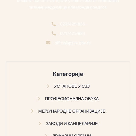
Можете нас контактирати уколико имате било какво
питање, недоумицу или можда предлог.
021/425-836
021/425-854
office@pzsz.gov.rs
Категорије
УСТАНОВЕ У СЗЗ
ПРОФЕСИОНАЛНА ОБУКА
МЕЂУНАРОДНЕ ОРГАНИЗАЦИЈЕ
ЗАВОДИ И КАНЦЕЛАРИЈЕ