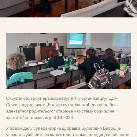
Округли сто за супервизоре групе 1, у организацији ЦСР
Сечањ под називом „Колико су (не)заштићена деца без
адекватног родитељског старања у систему социјалне
заштите“ реализован је 8.10.2024.
У првом делу супервизорка Дубравка Булиговић Барош је
упознала учеснике са карактеристикама породица и личности