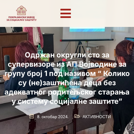
Одржан округли сто за
супервизоре из АП Војводине за
групу број 1 под називом “ Колико
су (не)заштићена деца без
адекватног родитељског старања
у систему социјалне заштите”
8. октобар 2024.
АКТИВНОСТИ