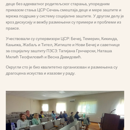
деце без адекватног родитељског старања, упоредним
приказом стања ЦСР Сечањ смештаја деце и мере заштите и
мрежа подршке у систему социјалне заштите. У другом делу је
кроз дискусију и вежбу размењени су примери и проблеми из
праксе.
Учествовали су супервизори ЦСР: Бечеј, Темерин, Кикинда,
Кањижа, Жабаљ и Тител, Житиште и Нови Бечеј и саветнице
за социјалну заштиту ПЗСЗ: Татијана Грнчарски, Наташа
Милић Теофиловић и Весна Давидовић.
Округли сто је био квалитетно организован и размењена су
драгоцена искуства и изазови у раду.