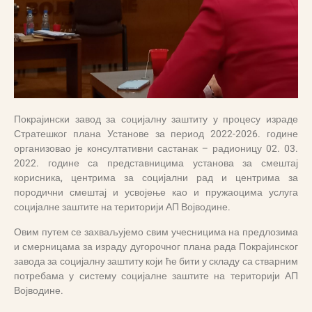
Покрајински завод за социјалну заштиту у процесу израде
Стратешког плана Установе за период 2022-2026. године
организовао је консултативни састанак – радионицу 02. 03.
2022. године са представницима установа за смештај
корисника, центрима за социјални рад и центрима за
породични смештај и усвојење као и пружаоцима услуга
социјалне заштите на територији АП Војводине.
Овим путем се захваљујемо свим учесницима на предлозима
и смерницама за израду дугорочног плана рада Покрајинског
завода за социјалну заштиту који ће бити у складу са стварним
потребама у систему социјалне заштите на територији АП
Војводине.