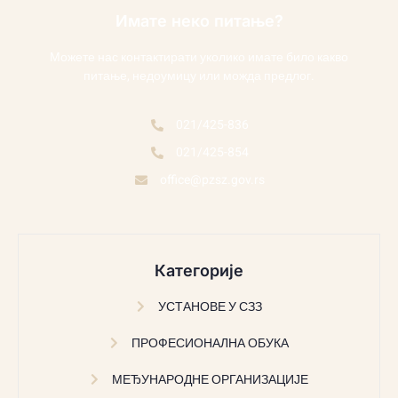
Имате неко питање?
Можете нас контактирати уколико имате било какво
питање, недоумицу или можда предлог.
021/425-836
021/425-854
office@pzsz.gov.rs
Категорије
УСТАНОВЕ У СЗЗ
ПРОФЕСИОНАЛНА ОБУКА
МЕЂУНАРОДНЕ ОРГАНИЗАЦИЈЕ