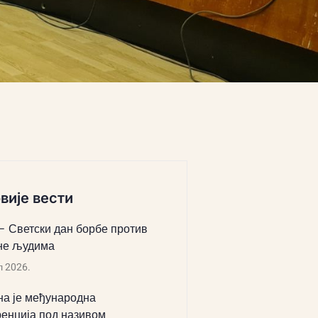
вије вести
 – Светски дан борбе против
не људима
л 2026.
а је међународна
енција под називом