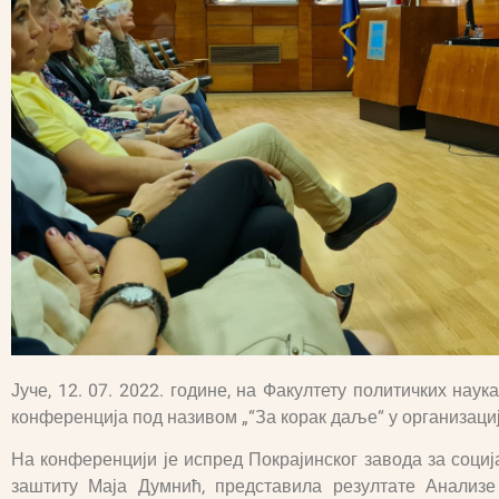
Јуче, 12. 07. 2022. године, на Факултету политичких наук
конференција под називом „“За корак даље“ у организаци
На конференцији је испред Покрајинског завода за социј
заштиту Маја Думнић, представила резултате Анализ