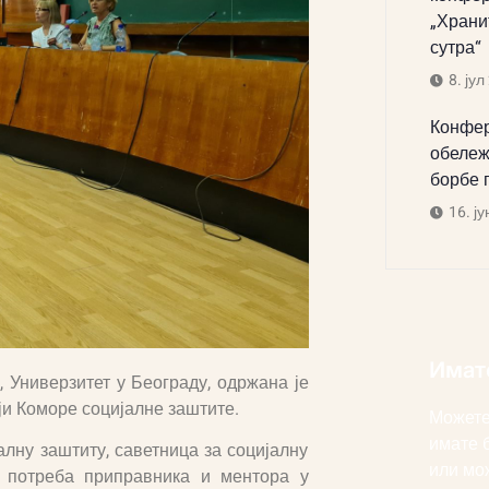
„Храни
сутра“
8. јул
Конфер
обележ
борбе 
16. ју
Имат
а, Универзитет у Београду, одржана је
ји Коморе социјалне заштите.
Можете
имате 
алну заштиту, саветница за социјалну
или мо
е потреба приправника и ментора у