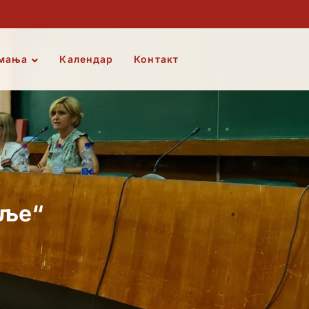
мања
Календар
Контакт
аље“