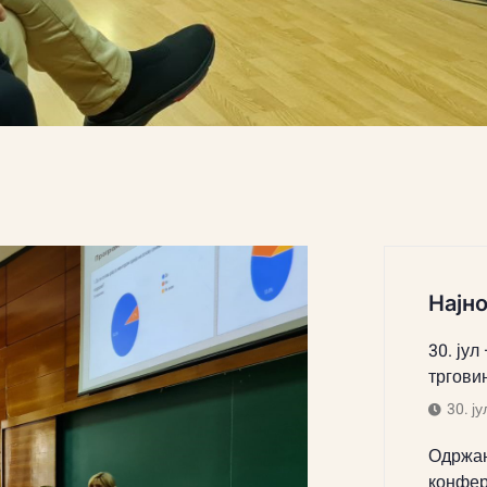
Најно
30. јул
тргови
30. ју
Одржан
конфер