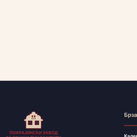
Брза
Кале