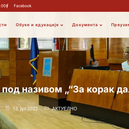
5:00
Facebook
сти
Обуке и едукације
Документа
Преузи
 под називом „“За корак д
13. јул 2022.
АКТУЕЛНО