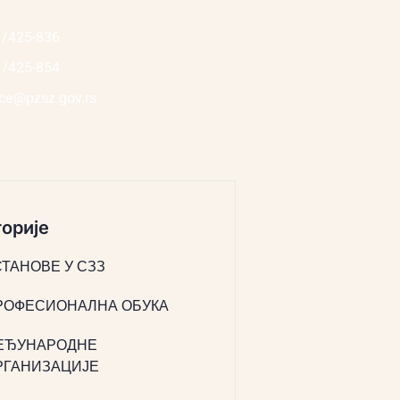
1/425-836
1/425-854
ice@pzsz.gov.rs
орије
СТАНОВЕ У СЗЗ
РОФЕСИОНАЛНА ОБУКА
ЕЂУНАРОДНЕ
РГАНИЗАЦИЈЕ