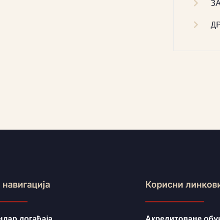
З
Д
 навигација
Корисни линков
ндар догађаја
Акредитоване обу