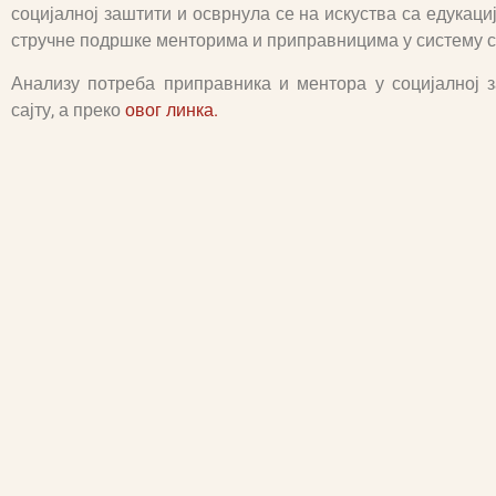
социјалној заштити и осврнула се на искуства са едукаци
стручне подршке менторима и приправницима у систему с
Анализу потреба приправника и ментора у социјалној 
сајту, а преко
овог линка.