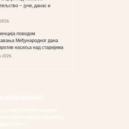
тељство – јуче, данас и
 2026.
енција поводом
авања Међународног дана
против насиља над старијима
н 2026.
е неко питање?
 нас контактирати уколико
било какво питање, недоумицу
жда предлог.