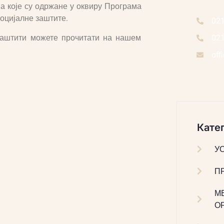
ја које су одржане у оквиру Програма
оцијалне заштите.
02
заштити можете прочитати на нашем
02
off
Катег
У
П
М
О