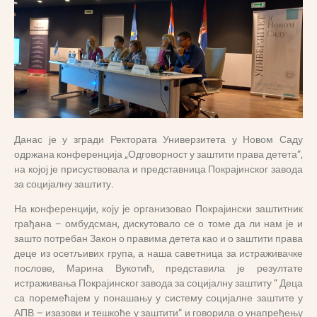
Данас је у згради Ректората Универзитета у Новом Саду
одржана конференција „Одговорност у заштити права детета“,
на којој је присуствовала и представница Покрајинског завода
за социјалну заштиту.
На конференцији, коју је организовао Покрајински заштитник
грађана – омбудсман, дискутовало се о томе да ли нам је и
зашто потребан Закон о правима детета као и о заштити права
деце из осетљивих група, а наша саветница за истраживачке
послове, Марина Вукотић, представила је резултате
истраживања Покрајинског завода за социјалну заштиту “ Деца
са поремећајем у понашању у систему социјалне заштите у
АПВ – изазови и тешкоће у заштити“ и говорила о унапређењу