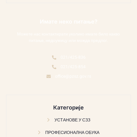
Имате неко питање?
Можете нас контактирати уколико имате било какво
питање, недоумицу или можда предлог.
021/425-836
021/425-854
office@pzsz.gov.rs
Категорије
УСТАНОВЕ У СЗЗ
ПРОФЕСИОНАЛНА ОБУКА