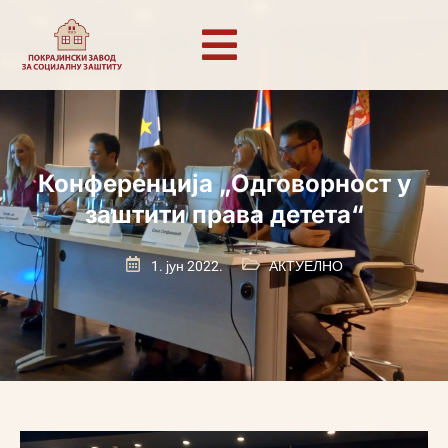
Конференција „Одговорност у
заштити права детета“
1. јун 2022.
АКТУЕЛНО