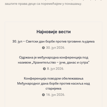
заштите права деце са поремећајем у понашању.
Најновије вести
30. јул – Светски дан борбе против трговине људима
30. јул 2026.
Одржана је међународна конференција под
називом „Хранитељство – јуче, данас и сутра“
8. јул 2026.
Конференција поводом обележавања
Међународног дана борбе против насиља над
старијима
16. јун 2026.