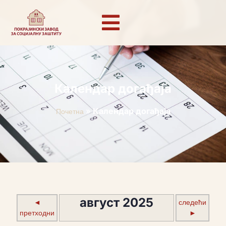
Календар догађаја
»
Календар догађаја
Почетна
август 2025
◄
следећи
претходни
►