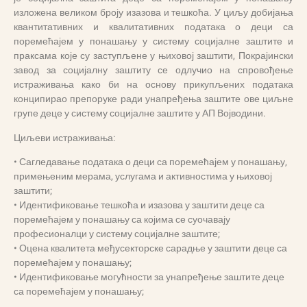
изложена великом броју изазова и тешкоћа. У циљу добијања
квантитативних и квалитативних података о деци са
поремећајем у понашању у систему социјалне заштите и
праксама које су заступљене у њиховој заштити, Покрајински
завод за социјалну заштиту се одлучио на спровођење
истраживања како би на основу прикупљених података
конципирао препоруке ради унапређења заштите ове циљне
групе деце у систему социјалне заштите у АП Војводини.
Циљеви истраживања:
• Сагледавање података о деци са поремећајем у понашању,
примењеним мерама, услугама и активностима у њиховој
заштити;
• Идентификовање тешкоћа и изазова у заштити деце са
поремећајем у понашању са којима се суочавају
професионалци у систему социјалне заштите;
• Оцена квалитета међусекторске сарадње у заштити деце са
поремећајем у понашању;
• Идентификовање могућности за унапређење заштите деце
са поремећајем у понашању;