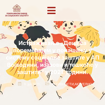
Истраживање „Деца са
поремећајем у понашању у
систему социјалне заштите у АП
Војводини, изазови и тешкоће у
заштити“ у 2021. години.
9. јул 2021.
АКТИВНОСТИ
,
АКТУЕЛНО