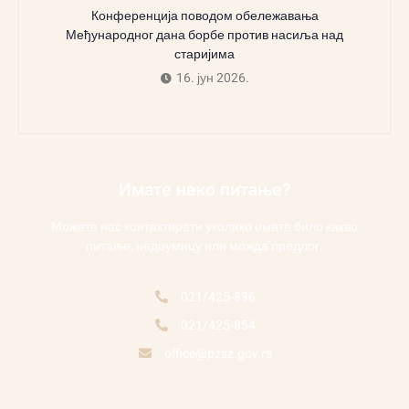
Конференција поводом обележавања
Међународног дана борбе против насиља над
старијима
16. јун 2026.
Имате неко питање?
Можете нас контактирати уколико имате било какво
питање, недоумицу или можда предлог.
021/425-836
021/425-854
office@pzsz.gov.rs