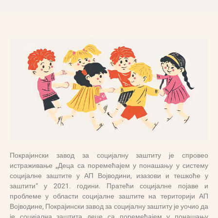
Покрајински завод за социјалну заштиту је спровео
истраживање „Деца са поремећајем у понашању у систему
социјалне заштите у АП Војводини, изазови и тешкоће у
заштити“ у 2021. години. Пратећи социјалне појаве и
проблеме у области социјалне заштите на територији АП
Војводине, Покрајински завод за социјалну заштиту је уочио да
је социјална заштита деце са поремећајем у понашању