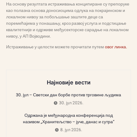
На основу резултата истраживања конципиране су препоруке
као полазна основа доносиоцима одлука на покрајинском и
локалном нивоу за побољшање заштите деце са
поремећајима у понашању, кроз развој услуга и подстицање
квалитетније и одрживе међусекторске сарадње на локалном
нивоу, у АП Војводини.
Истраживање у целости можете прочитати путем
овог линка.
Најновије вести
30. јул – Светски дан борбе против трговине људима
30. јул 2026.
Одржана је међународна конференција под
називом „Хранитељство – јуче, данас и сутра“
8. јул 2026.