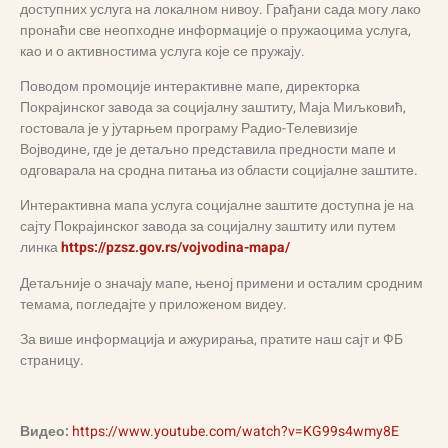
доступних услуга на локалном нивоу. Грађани сада могу лако
пронаћи све неопходне информације о пружаоцима услуга,
као и о активностима услуга које се пружају.
Поводом промоције интерактивне мапе, директорка
Покрајинског завода за социјалну заштиту, Маја Миљковић,
гостовала је у јутарњем програму Радио-Телевизије
Војводине, где је детаљно представила предности мапе и
одговарала на сродна питања из области социјалне заштите.
Интерактивна мапа услуга социјалне заштите доступна је на
сајту Покрајинског завода за социјалну заштиту или путем
линка
https://pzsz.gov.rs/vojvodina-mapa/
Детаљније о значају мапе, њеној примени и осталим сродним
темама, погледајте у приложеном видеу.
За више информација и ажурирања, пратите наш сајт и ФБ
страницу.
Видео:
https://www.youtube.com/watch?v=KG99s4wmy8E