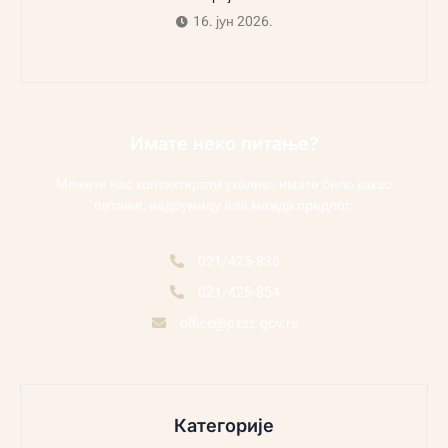
16. јун 2026.
Имате неко питање?
Можете нас контактирати уколико имате било какво
питање, недоумицу или можда предлог.
021/425-836
021/425-854
office@pzsz.gov.rs
Категорије