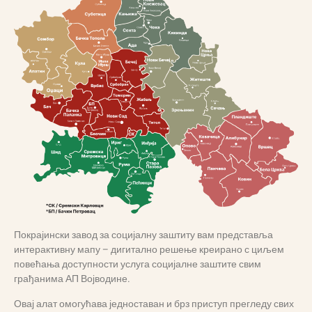
Покрајински завод за социјалну заштиту вам представља
интерактивну мапу – дигитално решење креирано с циљем
повећања доступности услуга социјалне заштите свим
грађанима АП Војводине.
Овај алат омогућава једноставан и брз приступ прегледу свих