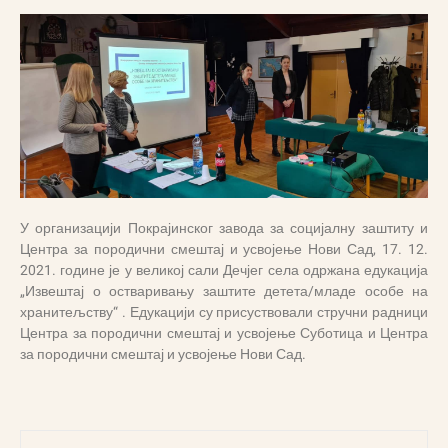
У организацији Покрајинског завода за социјалну заштиту и
Центра за породични смештај и усвојење Нови Сад, 17. 12.
2021. године је у великој сали Дечјег села одржана едукација
„Извештај о остваривању заштите детета/младе особе на
хранитељству“ . Едукацији су присуствовали стручни радници
Центра за породични смештај и усвојење Суботица и Центра
за породични смештај и усвојење Нови Сад.