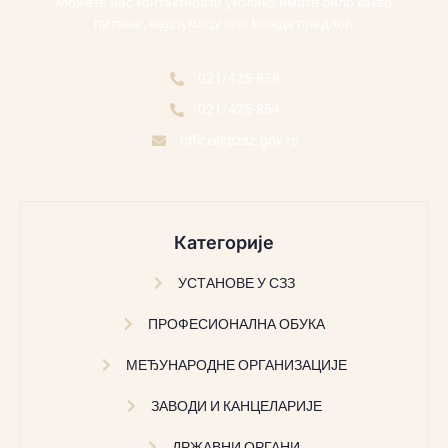
Можете нас контактирати уколико имате било какво
питање, недоумицу или можда предлог.
021/425-836
021/425-854
office@pzsz.gov.rs
Категорије
УСТАНОВЕ У СЗЗ
ПРОФЕСИОНАЛНА ОБУКА
МЕЂУНАРОДНЕ ОРГАНИЗАЦИЈЕ
ЗАВОДИ И КАНЦЕЛАРИЈЕ
ДРЖАВНИ ОРГАНИ