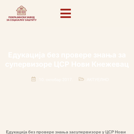
Едукација без провере знања за
супервизоре ЦСР Нови Кнежевац
10. октобар 2017.
АКТУЕЛНО
Едукација без провере знања за
супервизоре у ЦСР Нови