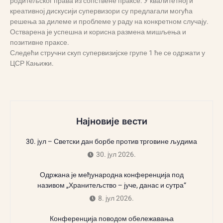
родитељског права из сопствене праксе. У квалитетној и
креативној дискусији супервизори су предлагали могућа
решења за дилеме и проблеме у раду на конкретном случају.
Остварена је успешна и корисна размена мишљења и
позитивне праксе.
Следећи стручни скуп супервизијске групе 1 ће се одржати у
ЦСР Кањижи.
Најновије вести
30. јул – Светски дан борбе против трговине људима
30. јул 2026.
Одржана је међународна конференција под
називом „Хранитељство – јуче, данас и сутра“
8. јул 2026.
Конференција поводом обележавања