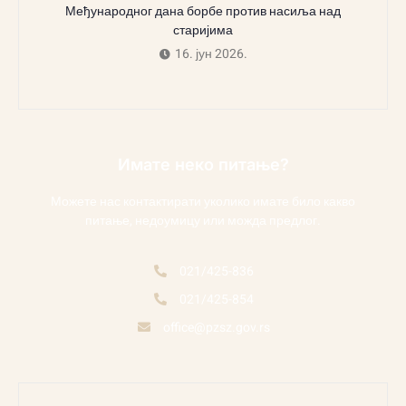
Међународног дана борбе против насиља над
старијима
16. јун 2026.
Имате неко питање?
Можете нас контактирати уколико имате било какво
питање, недоумицу или можда предлог.
021/425-836
021/425-854
office@pzsz.gov.rs