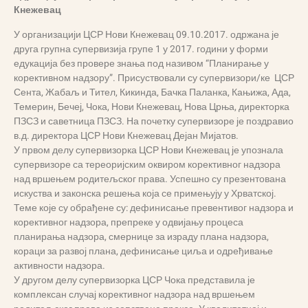
Кнежевац
У организацији ЦСР Нови Кнежевац 09.10.2017. одржана је
друга групна супервизија групе 1 у 2017. години у форми
едукација без провере знања под називом “Планирање у
корективном надзору”. Присуствовали су супервизори/ке ЦСР
Сента, Жабаљ и Тител, Кикинда, Бачка Паланка, Кањижа, Ада,
Темерин, Бечеј, Чока, Нови Кнежевац, Нова Црња, директорка
ПЗСЗ и саветница ПЗСЗ. На почетку супервизоре је поздравио
в.д. директора ЦСР Нови Кнежевац Дејан Мијатов.
У првом делу супервизорка ЦСР Нови Кнежевац је упознала
супервизоре са тереоријским оквиром корективног надзора
над вршењем родитељског права. Успешно су презентована
искуства и законска решења која се примењују у Хрватској.
Теме које су обрађене су: дефинисање превентивог надзора и
корективног надзора, препреке у одвијању процеса
планирања надзора, смернице за израду плана надзора,
кораци за развој плана, дефинисање циља и одређивање
активности надзора.
У другом делу супервизорка ЦСР Чока представила је
комплексан случај корективног надзора над вршењем