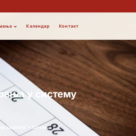
мања
Календар
Контакт
арања у систему
лне заштите“– Сечањ