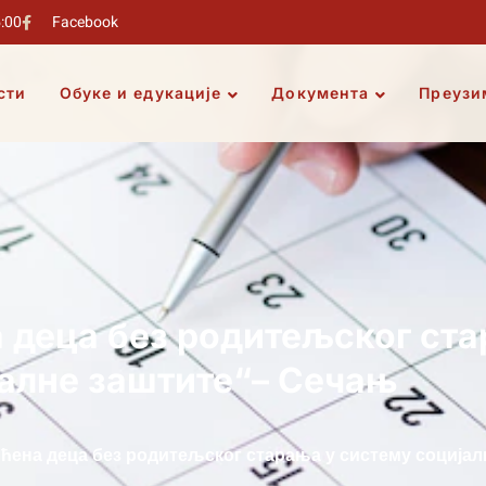
5:00
Facebook
сти
Обуке и едукације
Документа
Преузи
а деца без родитељског ст
алне заштите“– Сечањ
ићена деца без родитељског старања у систему соција