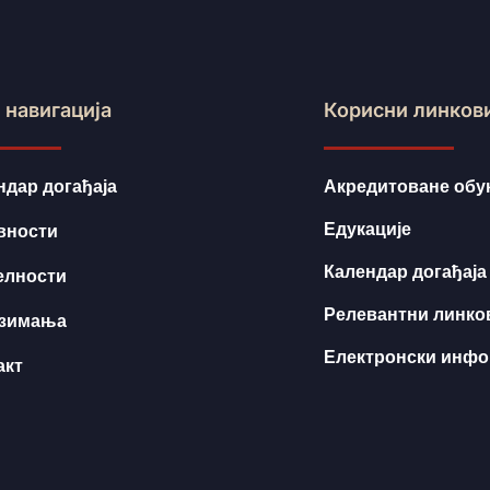
 навигација
Корисни линков
ндар догађаја
Акредитоване обу
Едукације
вности
Календар догађаја
елности
Релевантни линко
зимања
Електронски инф
акт