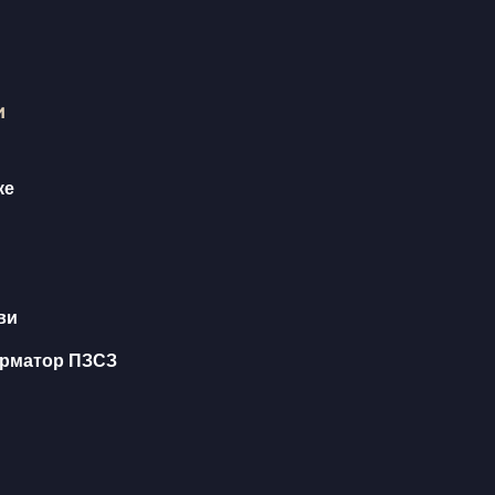
и
ке
ви
орматор ПЗСЗ