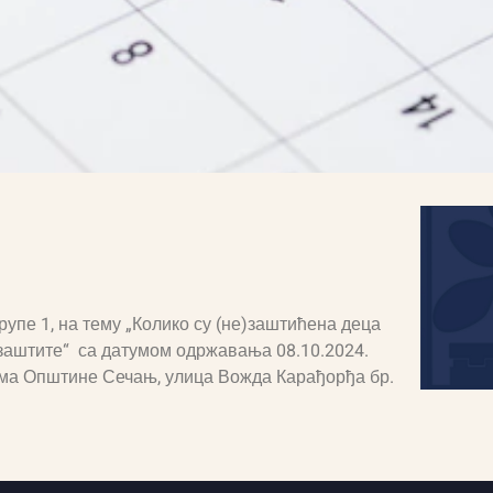
рупе 1, на тему
„Колико су (не)заштићена деца
 заштите“
са датумом
одржа
вања
08.10.2024.
јама Општине Сечањ, улица Вожда Карађорђа бр.