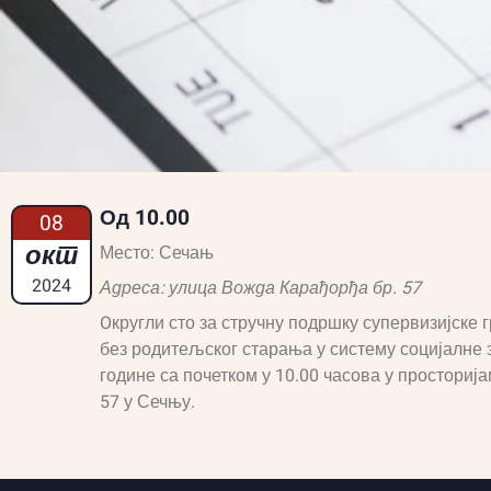
Од 10.00
08
окт
Место: Сечањ
2024
Адреса: улица Вожда Карађорђа бр. 57
Oкругли сто за стручну подршку супервизијске г
без родитељског старања у систему социјалне
године са почетком у 10.00 часова у простори
57 у Сечњу.