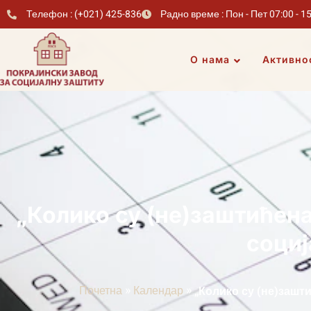
Телефон : (+021) 425-836
Радно време : Пон - Пет 07:00 - 1
О нама
Активно
„Колико су (не)заштићен
социј
»
»
Почетна
Календар
„Колико су (не)зашт