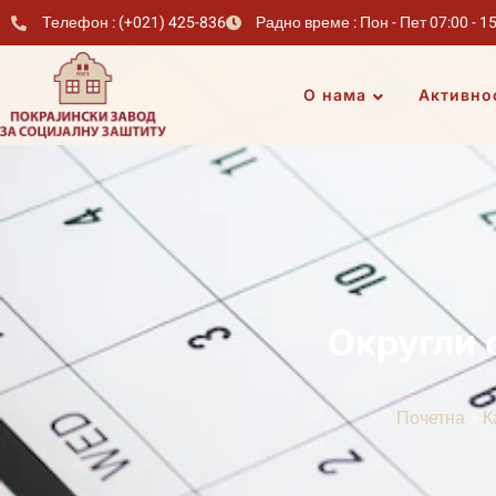
Телефон : (+021) 425-836
Радно време : Пон - Пет 07:00 - 1
О нама
Активно
Округли 
»
Почетна
К