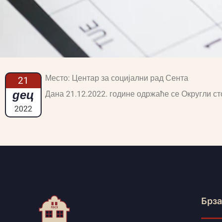
Место: Центар за социјални рад Сента
21
дец
Дана 21.12.2022. године одржаће се Округли ст
2022
Брза