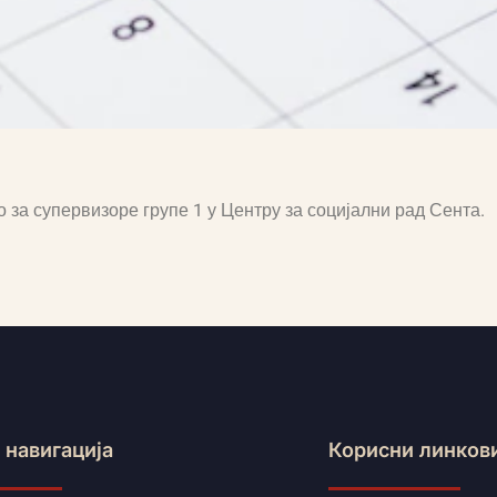
о за супервизоре групе 1 у Центру за социјални рад Сента.
 навигација
Корисни линков