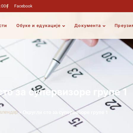
5:00
Facebook
сти
Обуке и едукације
Документа
Преузи
сто за супервизоре групе 1
»
алендар
Округли сто за супервизоре групе 1