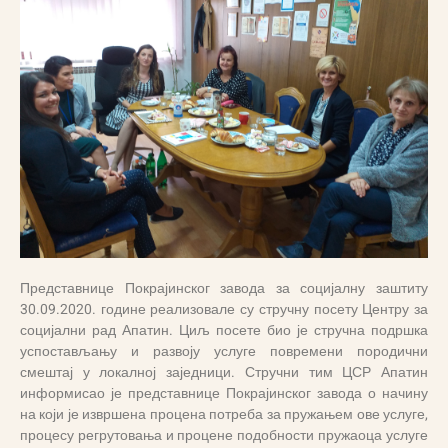
Представнице Покрајинског завода за социјалну заштиту
30.09.2020. године реализовале су стручну посету Центру за
социјални рад Апатин. Циљ посете био је стручна подршка
успостављању и развоју услуге повремени породични
смештај у локалној заједници. Стручни тим ЦСР Апатин
информисао је представнице Покрајинског завода о начину
на који је извршена процена потреба за пружањем ове услуге,
процесу регрутовања и процене подобности пружаоца услуге