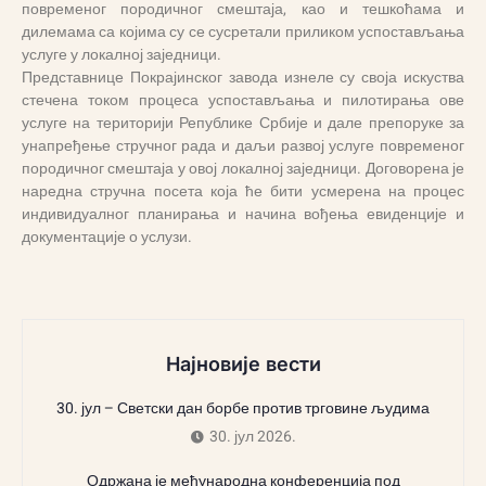
повременог породичног смештаја, као и тешкоћама и
дилемама са којима су се сусретали приликом успостављања
услуге у локалној заједници.
Представнице Покрајинског завода изнеле су своја искуства
стечена током процеса успостављања и пилотирања ове
услуге на територији Републике Србије и дале препоруке за
унапређење стручног рада и даљи развој услуге повременог
породичног смештаја у овој локалној заједници. Договорена је
наредна стручна посета која ће бити усмерена на процес
индивидуалног планирања и начина вођења евиденције и
документације о услузи.
Најновије вести
30. јул – Светски дан борбе против трговине људима
30. јул 2026.
Одржана је међународна конференција под