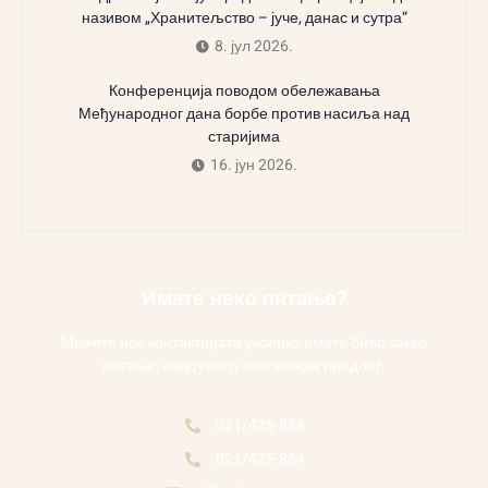
називом „Хранитељство – јуче, данас и сутра“
8. јул 2026.
Конференција поводом обележавања
Међународног дана борбе против насиља над
старијима
16. јун 2026.
Имате неко питање?
Можете нас контактирати уколико имате било какво
питање, недоумицу или можда предлог.
021/425-836
021/425-854