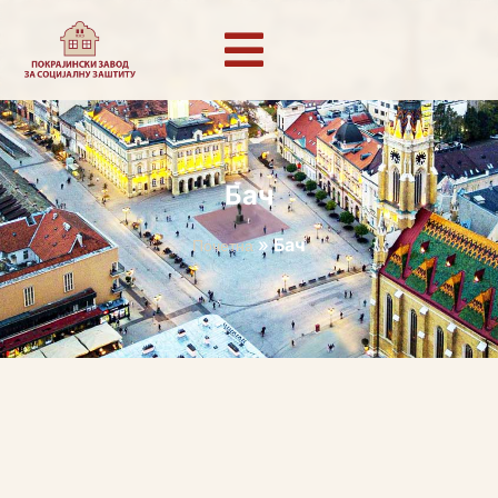
Бач
»
Бач
Почетна