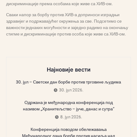
дискриминације према особама које живе са ХИВ-ом.
Сваки напор за борбу против ХИВ-а доприноси изградњи
здравијег и подржавајућег окружења за све. Подсетимо се
важности једнаких могућности и заједно радимо на окончању
стигме и дискриминације против особа које живе са ХИВ-ом.
Најновије вести
30. јул – Светски дан борбе против трговине људима
30. јул 2026.
Одржана је међународна конференција под
називом „Хранитељство – јуче, данас и сутра“
8. јул 2026.
Конференција поводом обележавања
Међународног дана борбе против насиља над