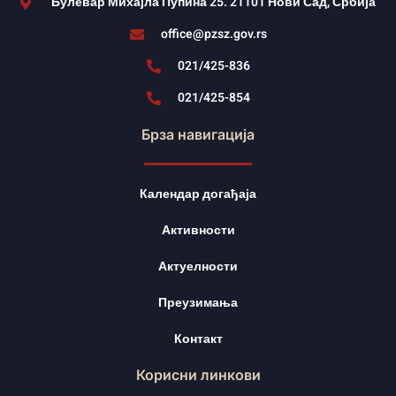
Булевар Михајла Пупина 25. 21101 Нови Сад, Србија
office@pzsz.gov.rs
021/425-836
021/425-854
Брза навигација
Календар догађаја
Активности
Актуелности
Преузимања
Контакт
Корисни линкови