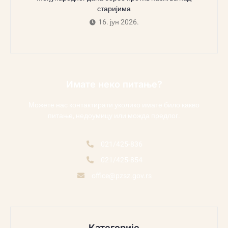
старијима
16. јун 2026.
Имате неко питање?
Можете нас контактирати уколико имате било какво
питање, недоумицу или можда предлог.
021/425-836
021/425-854
office@pzsz.gov.rs
Категорије