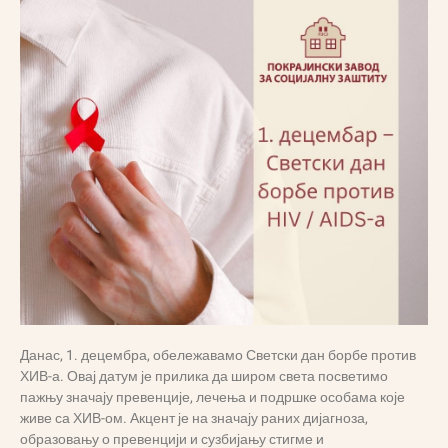
Данас, 1. децембра, обележавамо Светски дан борбе против
ХИВ-а. Овај датум је прилика да широм света посветимо
пажњу значају превенције, лечења и подршке особама које
живе са ХИВ-ом. Акцент је на значају раних дијагноза,
образовању о превенцији и сузбијању стигме и