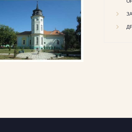
О
З
Д