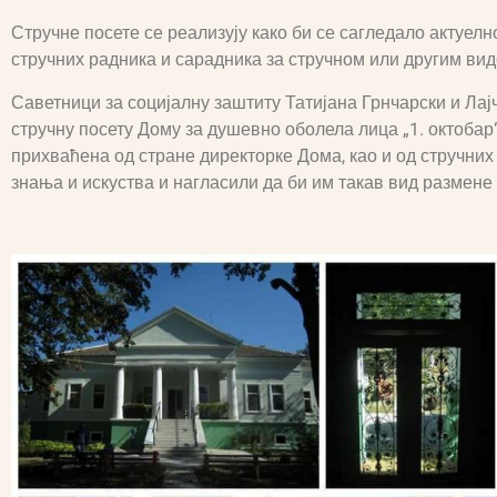
Стручне посете се реализују како би се сагледало актуелн
стручних радника и сарадника за стручном или другим ви
Саветници за социјалну заштиту Татијана Грнчарски и Лај
стручну посету Дому за душевно оболела лица „1. октобар
прихваћена од стране директорке Дома, као и од стручних
знања и искуства и нагласили да би им такав вид размене 