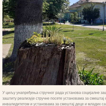
У циљу унапређења стручног рада установа социјалне заш
заштиту реализује стручне посете установама за смештај 
инвалидитетом и установама за смештај деце и младих са