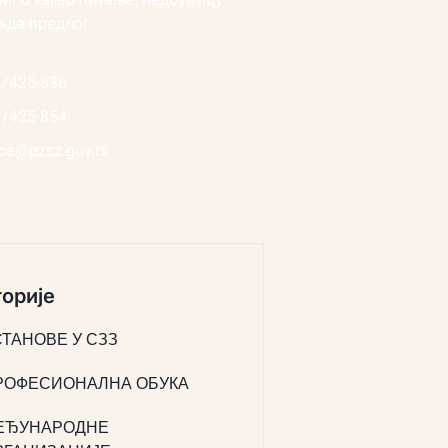
било какво питање, недоумицу
жда предлог.
1/425-836
1/425-854
ice@pzsz.gov.rs
орије
СТАНОВЕ У СЗЗ
РОФЕСИОНАЛНА ОБУКА
ЕЂУНАРОДНЕ