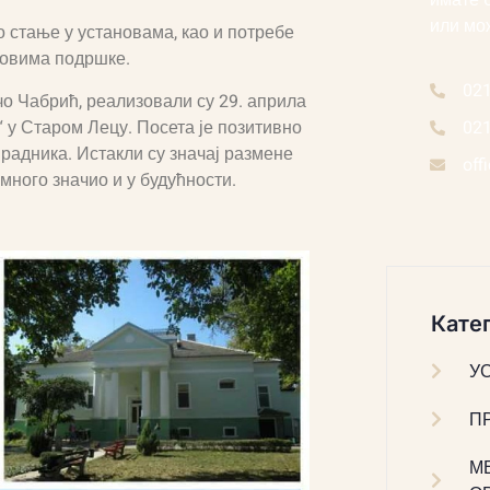
имате 
или мо
о стање у установама, као и потребе
довима подршке.
02
чо Чабрић, реализовали су 29. априла
“ у Старом Лецу. Посета је позитивно
02
 радника. Истакли су значај размене
off
много значио и у будућности.
Катег
У
П
М