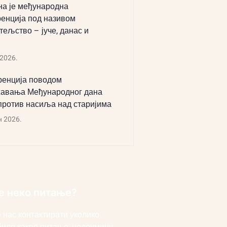
а је међународна
енција под називом
тељство – јуче, данас и
 2026.
енција поводом
авања Међународног дана
против насиља над старијима
н 2026.
е неко питање?
 нас контактирати уколико