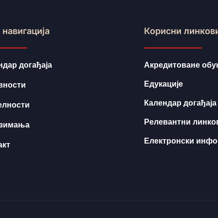
 навигација
Корисни линков
ндар догађаја
Акредитоване обу
Едукације
вности
Календар догађаја
елности
Релевантни линко
зимања
Електронски инф
акт