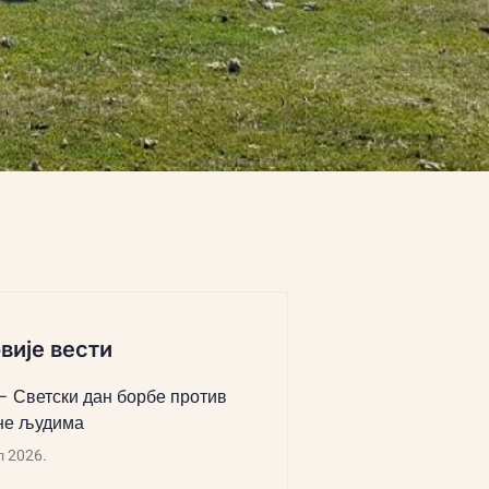
вије вести
 – Светски дан борбе против
не људима
л 2026.