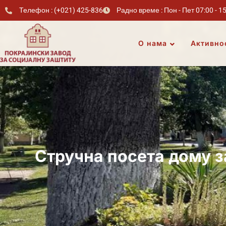
Телефон : (+021) 425-836
Радно време : Пон - Пет 07:00 - 1
О нама
Активно
Стручна посета дому з