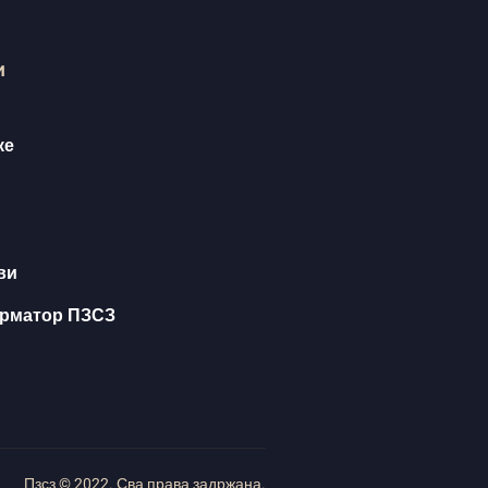
и
ке
ви
орматор ПЗСЗ
Пзсз © 2022. Сва права задржана.