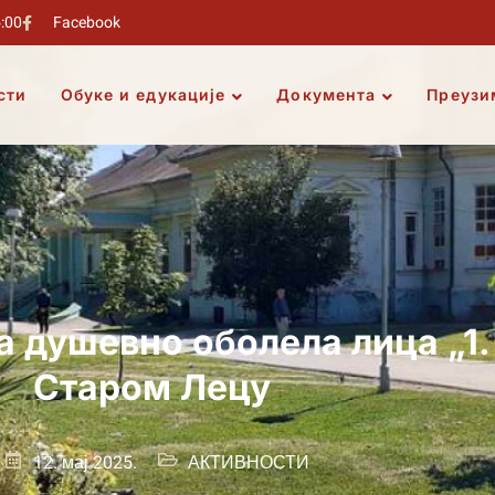
5:00
Facebook
сти
Обуке и едукације
Документа
Преузи
а душевно оболела лица „1
Старом Лецу
12. мај 2025.
АКТИВНОСТИ