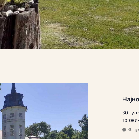
Најно
30. јул
тргови
30. ју