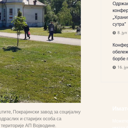
Одржан
конфер
„Храни
сутра“
8. јул
Конфер
обележ
борбе 
16. ју
Имат
тите, Покрајински завод за социјалну
одраслих и старијих особа са
Можете
 територије АП Војводине.