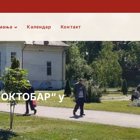
мања
Календар
Контакт
. ОКТОБАР“ у