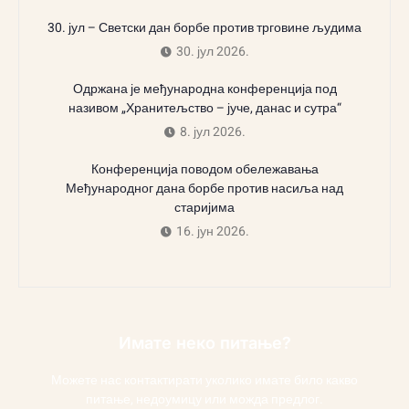
30. јул – Светски дан борбе против трговине људима
30. јул 2026.
Одржана је међународна конференција под
називом „Хранитељство – јуче, данас и сутра“
8. јул 2026.
Конференција поводом обележавања
Међународног дана борбе против насиља над
старијима
16. јун 2026.
Имате неко питање?
Можете нас контактирати уколико имате било какво
питање, недоумицу или можда предлог.