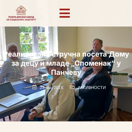
Реализована стручна посета Дому
за децу и младе „Споменак“ у
Панчеву
23. мај 2025.
АКТИВНОСТИ