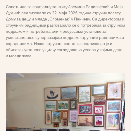
Саветнице за социјалну заштиту Јасмина Радивојевић и Маја
Думнић реализовале су 22. маја 2025 године стручну посету
Дому за децу и младе „Споменак“ у Панчеву. Са директором и
стручним радницима разговарало се о потребама за стручном
подршком и потребама али и ресурсима установе за
успостављање супервизијске подршке стручним радницима и
сарадницима. Након стручног састанка, реализован је и
обилазак установе у циљу сагледавања услова у којима деца
и млади живе.