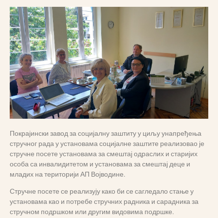
Покрајински завод за социјалну заштиту у циљу унапређења
стручног рада у установама социјалне заштите реализовао је
стручне посете установама за смештај одраслих и старијих
особа са инвалидитетом и установама за смештај деце и
младих на територији АП Војводине.
Стручне посете се реализују како би се сагледало стање у
установама као и потребе стручних радника и сарадника за
стручном подршком или другим видовима подршке.