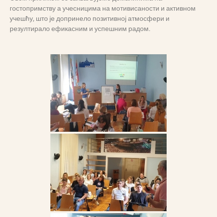
гостопримству а учесницима на мотивисаности и активном
учешћу, што је допринело позитивној атмосфери и
резултирало ефикасним и успешним радом.