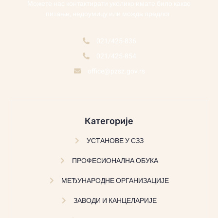
Можете нас контактирати уколико имате било какво
питање, недоумицу или можда предлог.
021/425-836
021/425-854
office@pzsz.gov.rs
Категорије
УСТАНОВЕ У СЗЗ
ПРОФЕСИОНАЛНА ОБУКА
МЕЂУНАРОДНЕ ОРГАНИЗАЦИЈЕ
ЗАВОДИ И КАНЦЕЛАРИЈЕ