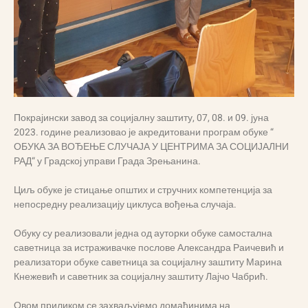
Покрајински завод за социјалну заштиту, 07, 08. и 09. јуна
2023. године реализовао је акредитовани програм обуке “
ОБУКА ЗА ВОЂЕЊЕ СЛУЧАЈА У ЦЕНТРИМА ЗА СОЦИЈАЛНИ
РАД“ у Градској управи Града Зрењанина.
Циљ обуке је стицање општих и стручних компетенција за
непосредну реализацију циклуса вођења случаја.
Обуку су реализовали једна од ауторки обуке самостална
саветница за истраживачке послове Александра Раичевић и
реализатори обуке саветница за социјалну заштиту Марина
Кнежевић и саветник за социјалну заштиту Лајчо Чабрић.
Овом приликом се захваљујемо домаћинима на