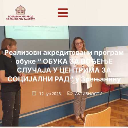
Реализовн акредитовани програм
обуке “ ОБУКА ЗА ВОЂЕЊЕ
СЛУЧАЈА У ЦЕНТРИМА ЗА
СОЦИЈАЛНИ РАД“ у Зрењанину
12. јун 2023.
АКТИВНОСТИ