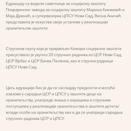
Едукацију су водиле саветнице за социјалну заштиту
Покрајинског завода за социјалну заштиту Марина Кнежевић и
Маја Думнић, а супервизорка ЦПСУ Нови Сад, Весна Аничић
представила је искуства своје установе у реализацији
хранитељске заштите.
Стручном скупу који је пријављен Комори социјалне заштите
присуствало је укупно 20 стручних радника из ЦСР Нови Сад,
ЦСР Врбас и ЦСР Бачка Паланка, као и стручни радници
ЦПСУ Нови Сад.
Циљ едукације био је да се сагледају предности и могући
изазови у сарадњи ЦСР и ЦПСУ у заштити деце на
хранитељству, унапреде знања о корацима и стручним
поступцима у реализацији хранитељства и заштити детета/
младе особе на хранитељству као и да се унапреди сарадња
стручних радника ЦСР и ЦПСУ.