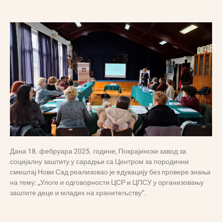
Дана 18. фебруара 2025. године, Покрајински завод за
социјалну заштиту у сарадњи са Центром за породични
смештај Нови Сад реализовао је едукацију без провере знања
на тему: „Улоге и одговорности ЦСР и ЦПСУ у организовању
заштите деце и младих на хранитељству“.