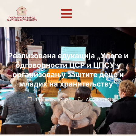
Реализована едукација „Улоге и
одговорности ЦСР и ЦПСУ у
организовању заштите деце и
младих на хранитељству“
19. фебруар 2025.
АКТИВНОСТИ