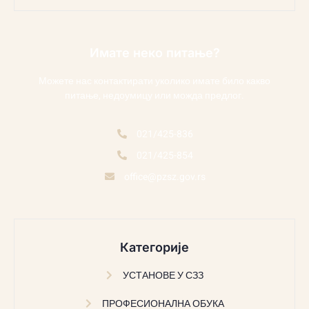
Имате неко питање?
Можете нас контактирати уколико имате било какво
питање, недоумицу или можда предлог.
021/425-836
021/425-854
office@pzsz.gov.rs
Категорије
УСТАНОВЕ У СЗЗ
ПРОФЕСИОНАЛНА ОБУКА