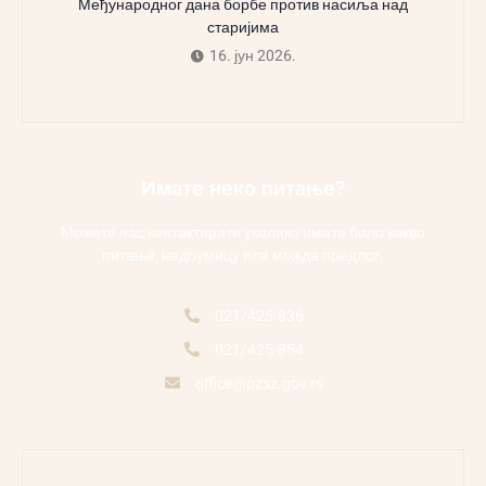
Међународног дана борбе против насиља над
старијима
16. јун 2026.
Имате неко питање?
Можете нас контактирати уколико имате било какво
питање, недоумицу или можда предлог.
021/425-836
021/425-854
office@pzsz.gov.rs