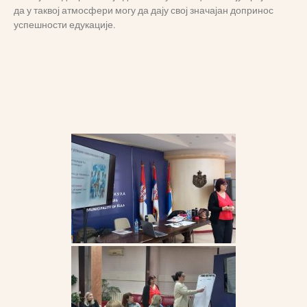
да у таквој атмосфери могу да дају свој значајан допринос
успешности едукације.