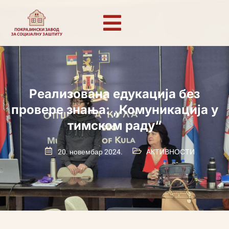
Реализована едукација без
провере знања: „Комуникација у
тимском раду“
20. новембар 2024.
АКТИВНОСТИ