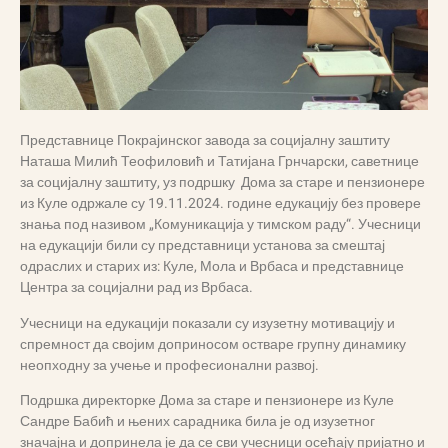
Представнице Покрајинског завода за социјалну заштиту
Наташа Милић Теофиловић и Татијана Грнчарски, саветнице
за социјалну заштиту, уз подршку Дома за старе и пензионере
из Куле одржале су 19.11.2024. године едукацију без провере
знања под називом „Комуникација у тимском раду“. Учесници
на едукацији били су представници установа за смештај
одраслих и старих из: Куле, Мола и Врбаса и представнице
Центра за социјални рад из Врбаса.
Учесници на едукацији показали су изузетну мотивацију и
спремност да својим доприносом остваре групну динамику
неопходну за учење и професионални развој.
Подршка директорке Дома за старе и пензионере из Куле
Сандре Бабић и њених сарадника била је од изузетног
значајна и допринела је да се сви учесници осећају пријатно и