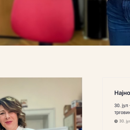
Најно
30. јул
тргови
30. ју