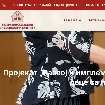
Телефон : (+021) 425-836
Радно време : Пон - Пет 07:00 - 1
О нама
Активно
Пројекат „Развој и импле
деце са 