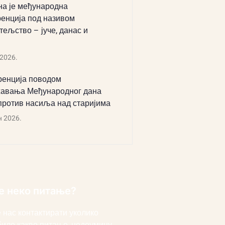
а је међународна
енција под називом
тељство – јуче, данас и
 2026.
енција поводом
авања Међународног дана
против насиља над старијима
н 2026.
е неко питање?
 нас контактирати уколико