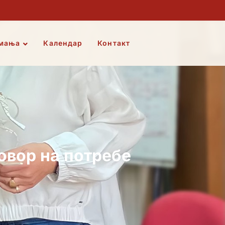
мања
Календар
Контакт
овор на потребе