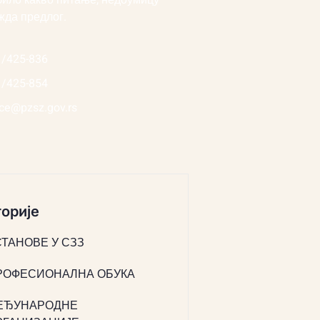
било какво питање, недоумицу
жда предлог.
1/425-836
1/425-854
ice@pzsz.gov.rs
орије
СТАНОВЕ У СЗЗ
РОФЕСИОНАЛНА ОБУКА
ЕЂУНАРОДНЕ