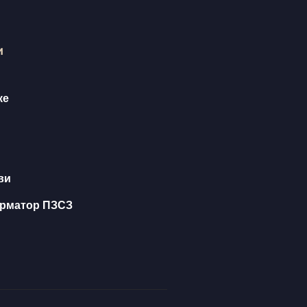
и
ке
ви
орматор ПЗСЗ