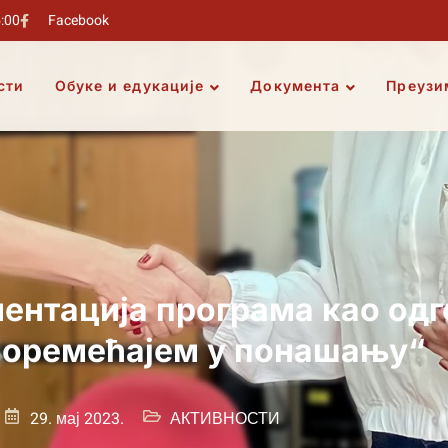
5:00
Facebook
сти
Обуке и едукације
Документа
Преузи
ментација програма као одг
поремећајем у понашању“
29. мај 2023.
АКТИВНОСТИ