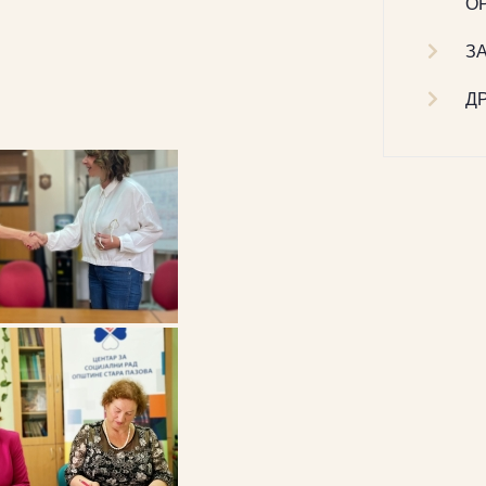
О
З
Д