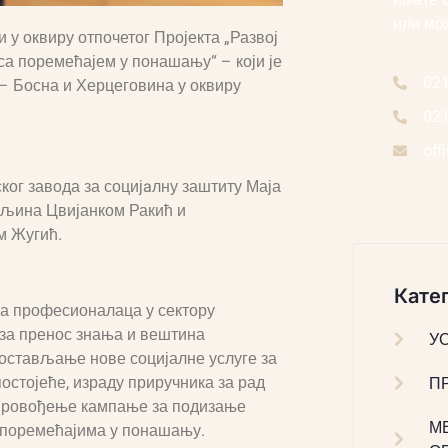
имате 
или мо
у оквиру отпочетог Пројекта „Развој
са поремећајем у понашању“ – који је
02
– Босна и Херцеговина у оквиру
02
off
ког завода за социјaлну заштиту Маја
ељина Цвијанком Ракић и
м Жугић.
Катег
ја професионалаца у сектору
 за пренос знања и вештина
У
постављање нове социјалне услуге за
стојеће, израду приручника за рад
П
спровођење кампање за подизање
М
а поремећајима у понашању.