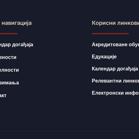
 навигација
Корисни линков
ндар догађаја
Акредитоване обу
Едукације
вности
Календар догађаја
елности
Релевантни линко
зимања
Електронски инф
акт