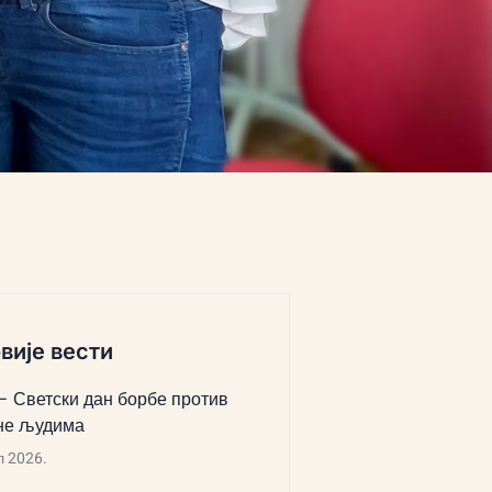
вије вести
 – Светски дан борбе против
не људима
л 2026.