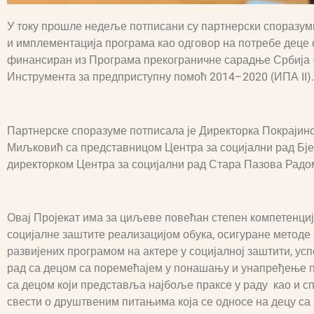
У току прошле недеље потписани су партнерски споразуми 
и имплементација програма као одговор на потребе деце 
финансиран из Програма прекограничне сарадње Србија 
Инструмента за предприступну помоћ 2014–2020 (ИПА II).
Партнерске споразуме потписала је Директорка Покрајинс
Миљковић са представницом Центра за социјални рад Бј
директорком Центра за социјални рад Стара Пазова Радо
Овај Пројекат има за циљеве повећан степен компетенци
социјалне заштите реализацијом обука, осигуране методе
развијених програмом на актере у социјалној заштити, ус
рад са децом са поремећајем у понашању и унапређење по
са децом који представља најбоље праксе у раду као и 
свести о друштвеним питањима која се односе на децу с