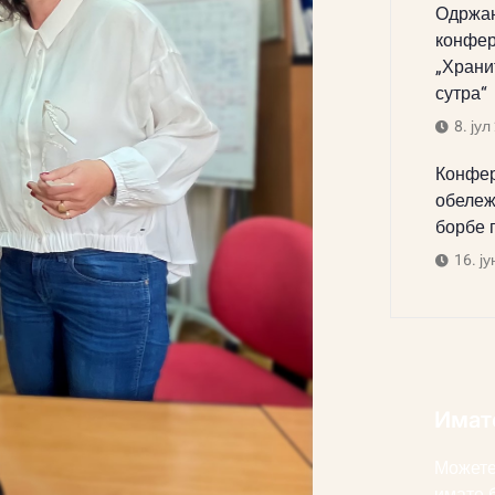
Одржан
конфер
„Храни
сутра“
8. јул
Конфер
обележ
борбе 
16. ју
Имат
Можете