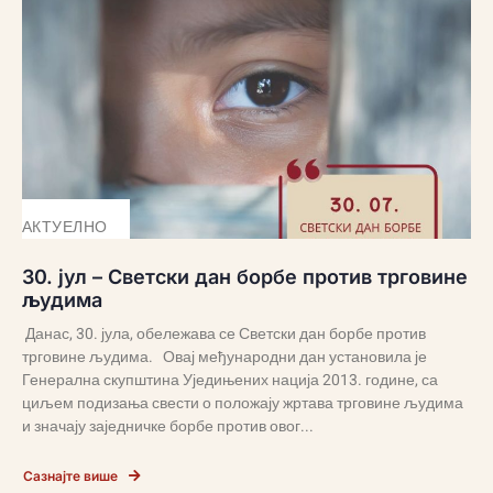
АКТУЕЛНО
30. јул – Светски дан борбе против трговине
људима
Данас, 30. јула, обележава се Светски дан борбе против
трговине људима. Овај међународни дан установила је
Генерална скупштина Уједињених нација 2013. године, са
циљем подизања свести о положају жртава трговине људима
и значају заједничке борбе против овог...
Сазнајте више