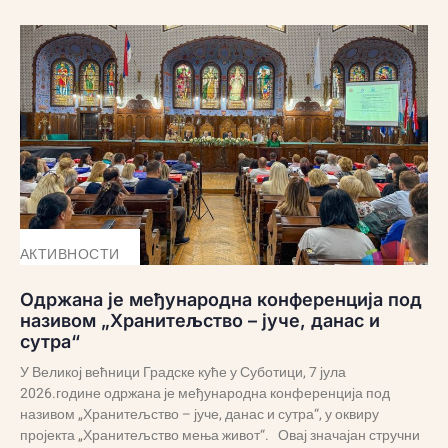
АКТИВНОСТИ
Одржана је међународна конференција под
називом „Хранитељство – јуче, данас и
сутра“
У Великој већници Градске куће у Суботици, 7 јула
2026.године одржана је међународна конференција под
називом „Хранитељство – јуче, данас и сутра“, у оквиру
пројекта „Хранитељство мења живот“. Овај значајан стручни