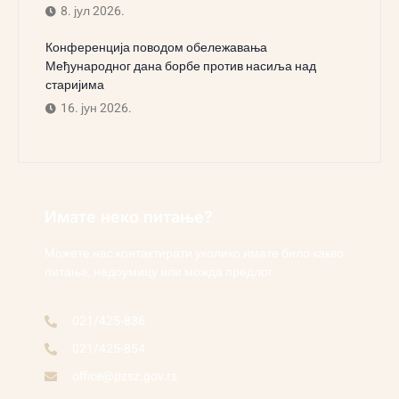
8. јул 2026.
Конференција поводом обележавања
Међународног дана борбе против насиља над
старијима
16. јун 2026.
Имате неко питање?
Можете нас контактирати уколико имате било какво
питање, недоумицу или можда предлог.
021/425-836
021/425-854
office@pzsz.gov.rs