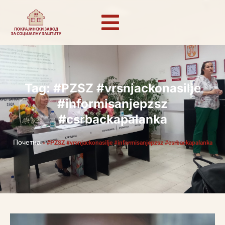
Tag: #PZSZ #vrsnjackonasilje
#informisanjepzsz
#csrbackapalanka
Почетна
»
#PZSZ #vrsnjackonasilje #informisanjepzsz #csrbackapalanka