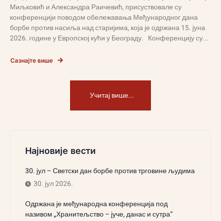
Миљковић и Александра Раичевић, присуствовале су
конференцији поводом обележавања Међународног дана
борбе против насиља над старијима, која је одржана 15. јуна
2026. године у Европској кући у Београду. Конференцију су...
Сазнајте више
Учитај више...
Најновије вести
30. јул – Светски дан борбе против трговине људима
30. јул 2026.
Одржана је међународна конференција под
називом „Хранитељство – јуче, данас и сутра“