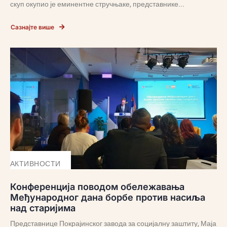
скуп окупио је еминентне стручњаке, представнике...
Сазнајте више
АКТИВНОСТИ
Конференција поводом обележавања
Међународног дана борбе против насиља
над старијима
Представнице Покрајинског завода за социјалну заштиту, Маја