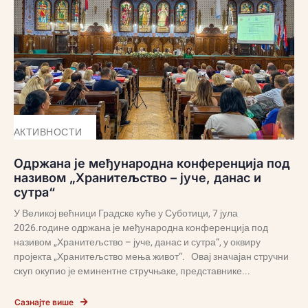
АКТИВНОСТИ
Одржана је међународна конференција под
називом „Хранитељство – јуче, данас и
сутра“
У Великој већници Градске куће у Суботици, 7 јула
2026.године одржана је међународна конференција под
називом „Хранитељство – јуче, данас и сутра“, у оквиру
пројекта „Хранитељство мења живот“. Овај значајан стручни
скуп окупио је еминентне стручњаке, представнике...
Сазнајте више