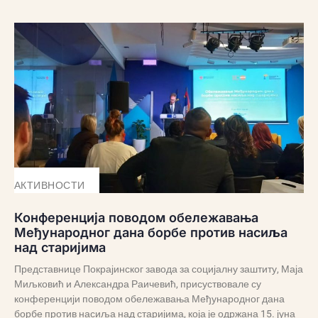
АКТИВНОСТИ
Конференција поводом обележавања
Међународног дана борбе против насиља
над старијима
Представнице Покрајинског завода за социјалну заштиту, Маја
Миљковић и Александра Раичевић, присуствовале су
конференцији поводом обележавања Међународног дана
борбе против насиља над старијима, која је одржана 15. јуна