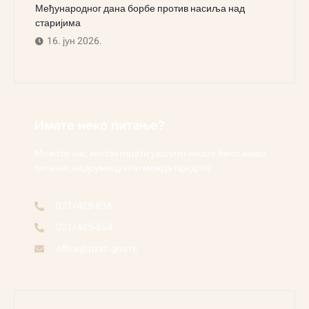
Међународног дана борбе против насиља над
старијима
16. јун 2026.
Имате неко питање?
Можете нас контактирати уколико имате било какво
питање, недоумицу или можда предлог.
021/425-836
021/425-854
office@pzsz.gov.rs