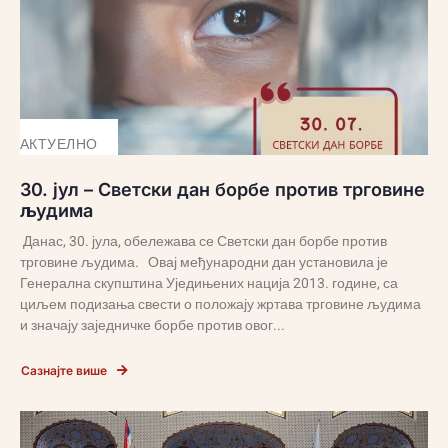
АКТУЕЛНО
30. јул – Светски дан борбе против трговине
људима
Данас, 30. јула, обележава се Светски дан борбе против
трговине људима. Овај међународни дан установила је
Генерална скупштина Уједињених нација 2013. године, са
циљем подизања свести о положају жртава трговине људима
и значају заједничке борбе против овог...
Сазнајте више