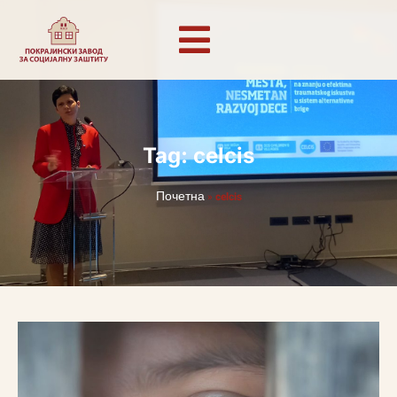
Tag: celcis
Почетна
»
celcis