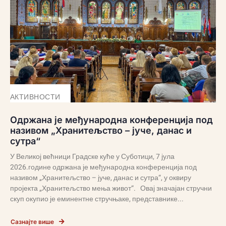
АКТИВНОСТИ
Одржана је међународна конференција под
називом „Хранитељство – јуче, данас и
сутра“
У Великој већници Градске куће у Суботици, 7 јула
2026.године одржана је међународна конференција под
називом „Хранитељство – јуче, данас и сутра“, у оквиру
пројекта „Хранитељство мења живот“. Овај значајан стручни
скуп окупио је еминентне стручњаке, представнике...
Сазнајте више