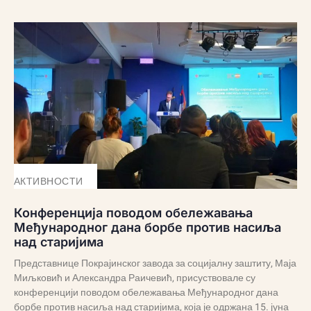
АКТИВНОСТИ
Конференција поводом обележавања
Међународног дана борбе против насиља
над старијима
Представнице Покрајинског завода за социјалну заштиту, Маја
Миљковић и Александра Раичевић, присуствовале су
конференцији поводом обележавања Међународног дана
борбе против насиља над старијима, која је одржана 15. јуна