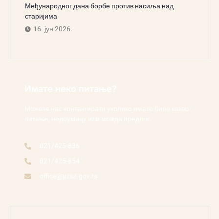
Међународног дана борбе против насиља над
старијима
16. јун 2026.
Имате неко питање?
Можете нас контактирати уколико имате било какво
питање, недоумицу или можда предлог.
021/425-836
021/425-854
office@pzsz.gov.rs