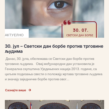
АКТУЕЛНО
30. јул – Светски дан борбе против трговине
људима
Данас, 30. јула, обележава се Светски дан борбе против
трговине људима. Овај међународни дан установила је
Генерална скупштина Уједињених нација 2013. године, са
циљем подизања свести о положају жртава трговине људима
и значају заједничке борбе против овог...
Сазнајте више