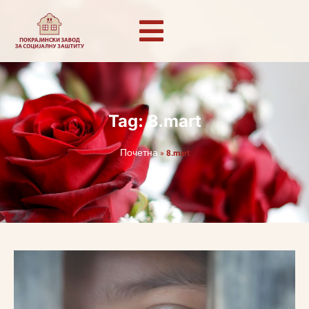
Tag: 8.mart
Почетна
»
8.mart