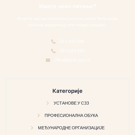
Имате неко питање?
Можете нас контактирати уколико имате било какво
питање, недоумицу или можда предлог.
021/425-836
021/425-854
office@pzsz.gov.rs
Категорије
УСТАНОВЕ У СЗЗ
ПРОФЕСИОНАЛНА ОБУКА
МЕЂУНАРОДНЕ ОРГАНИЗАЦИЈЕ