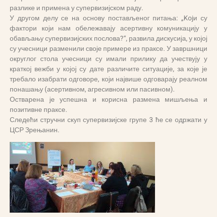
разлике и примена у супервизијском раду.
У другом делу се на основу постављеног питања: „Kojи су
фактори који нам обележавају асертивну комуникацију у
обављању супервизијских послова?“, развила дискусија, у којој
су учесници разменили своје примере из праксе. У завршници
округлог стола учесници су имали прилику да учествују у
краткој вежби у којој су дате различите ситуације, за које је
требало изабрати одговоре, који највише одговарају реалном
понашању (асертивном, агресивном или пасивном).
Остварена је успешна и корисна размена мишљења и
позитивне праксе.
Следећи стручни скуп супервизијске групе 3 ће се одржати у
ЦСР Зрењанин.