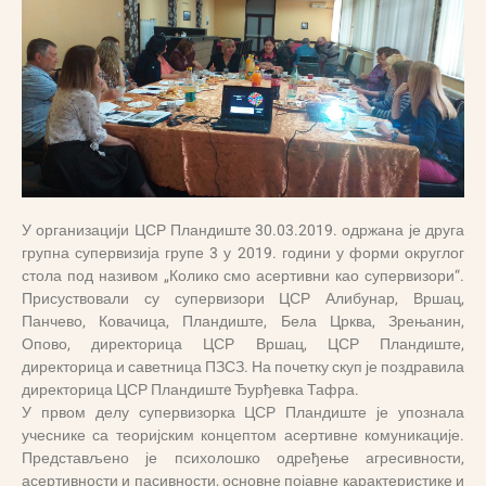
У организацији ЦСР Пландиштe 30.03.2019. одржана је друга
групна супервизија групе 3 у 2019. години у форми округлог
стола под називом „Колико смо асертивни као супервизори“.
Присуствовали су супервизори ЦСР Алибунар, Вршац,
Панчево, Ковачица, Пландиште, Бела Црква, Зрењанин,
Опово, директорица ЦСР Вршац, ЦСР Пландиште,
директорица и саветница ПЗСЗ.
На почетку скуп је поздравила
директорица ЦСР Пландиштe Ђурђевка Тафра.
У првом делу супервизорка ЦСР Пландиште је упознала
учеснике са теоријским концептом асертивне комуникације.
Представљено је психолошко одређење агресивности,
асертивности и пасивности, основне појавне карактеристике и