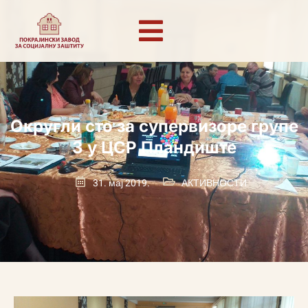
Округли сто за супервизоре групе
3 у ЦСР Пландиште
31. мај 2019.
АКТИВНОСТИ