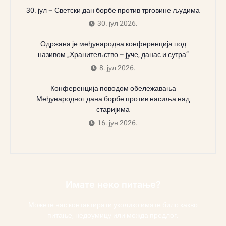
30. јул – Светски дан борбе против трговине људима
30. јул 2026.
Одржана је међународна конференција под
називом „Хранитељство – јуче, данас и сутра“
8. јул 2026.
Конференција поводом обележавања
Међународног дана борбе против насиља над
старијима
16. јун 2026.
Имате неко питање?
Можете нас контактирати уколико имате било какво
питање, недоумицу или можда предлог.