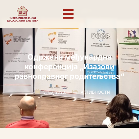
Одржана међунардна
конференција „Изазови
равноправног родитељства“
3. мај 2023.
АКТИВНОСТИ