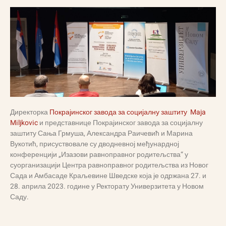
Директорка
Покрајинског завода за социјалну заштиту
Maja
Miljkovic
и представнице Покрајинског завода за социјалну
заштиту Сања Грмуша, Александра Раичевић и Марина
Вукотић, присуствовале су дводневној међунардној
конференцији „Изазови равноправног родитељства“ у
суорганизацији Центра равноправног родитељства из Новог
Сада и Амбасаде Краљевине Шведске која је одржана 27. и
28. априла 2023. године у Ректорату Универзитета у Новом
Саду.