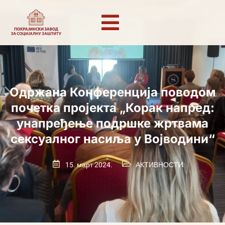
Одржана Конференција поводом
почетка пројекта „Корак напред:
унапређење подршке жртвама
сексуалног насиља у Војводини“
15. март 2024.
АКТИВНОСТИ