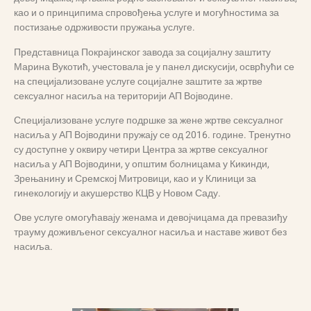
као и о принципима спровођења услуге и могућностима за
постизање одрживости пружања услуге.
Представница Покрајинског завода за социјалну заштиту
Марина Вукотић, учестовала је у панел дискусији, осврћући се
на специјализоване услуге социјалне заштите за жртве
сексуалног насиља на територији АП Војводине.
Специјализоване услуге подршке за жене жртве сексуалног
насиља у АП Војводини пружају се од 2016. године. Тренутно
су доступне у оквиру четири Центра за жртве сексуалног
насиља у АП Војводини, у општим болницама у Кикинди,
Зрењанину и Сремској Митровици, као и у Клиници за
гинекологију и акушерство КЦВ у Новом Саду.
Ове услуге омогућавају женама и девојчицама да превазиђу
трауму доживљеног сексуалног насиља и наставе живот без
насиља.