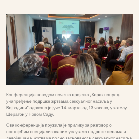
Конференција поводом почетка пројекта „Корак напред:
унапређење подршке жртвама сексуалног насиља у
Војводини“ одржана је јуче 14. марта, од 13 часова, у хотелу
Шератон у Новом Саду.
Ова конференција пружила је прилику за разговор о
постојећим специјализованим услугама подршке женама и
девојчицама, жртвама родно заснованог и сексуалног насиља,