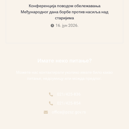
Конференција поводом обележавања
Међународног дана борбе против насиља над
старијима
16. јун 2026.
Имате неко питање?
Можете нас контактирати уколико имате било какво
питање, недоумицу или можда предлог.
021/425-836
021/425-854
office@pzsz.gov.rs