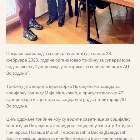
Покрајински завод за социјалну заштиту је данас 28.
фебруара 2023. године организовао трибину за супервизоре
под називом „Супервизија у центрима за социјални рад у АП
Војводини“.
Трибину је отворила директорка Покрајинског завода за
социјалну заштиту Маја Миљковић, а присуствовало је 47
супервизора из центара за социјални рад са територије АП
Војводине.
Циљ одржане трибине коју су водиле саветнице за социјалну
заштиту из Покрајинског завода за социјлану заштиту Татијана
Грнчарски, Наташа Милић Теофиловић и Весна Давидовић,
био је размена искуства и добре праксе у раду супервизора, а