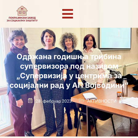
Одржана годишња трибина
супервизора под називом
„Супервизија у центрима за
социјални рад у АП Војводини“
28. фебруар 2023.
АКТИВНОСТИ