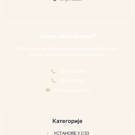
Имате неко питање?
Можете нас контактирати уколико имате било какво
питање, недоумицу или можда предлог.
021/425-836
021/425-854
office@pzsz.gov.rs
Категорије
УСТАНОВЕ У СЗЗ