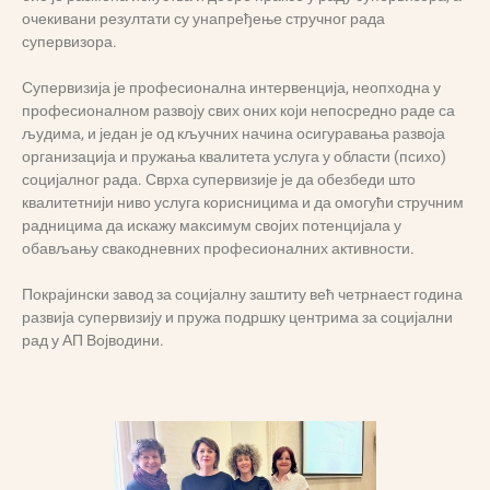
очекивани резултати су унапређење стручног рада
супервизора.
Супервизија је професионална интервенција, неопходна у
професионалном развоју свих оних који непосредно раде са
људима, и један је од кључних начина осигуравања развоја
организација и пружања квалитета услуга у области (психо)
социјалног рада. Сврха супервизије је да обезбеди што
квалитетнији ниво услуга корисницима и да омогући стручним
радницима да искажу максимум својих потенцијала у
обављању свакодневних професионалних активности.
Покрајински завод за социјалну заштиту већ четрнаест година
развија супервизију и пружа подршку центрима за социјални
рад у АП Војводини.