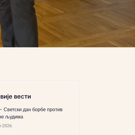
вије вести
 – Светски дан борбе против
не људима
л 2026.