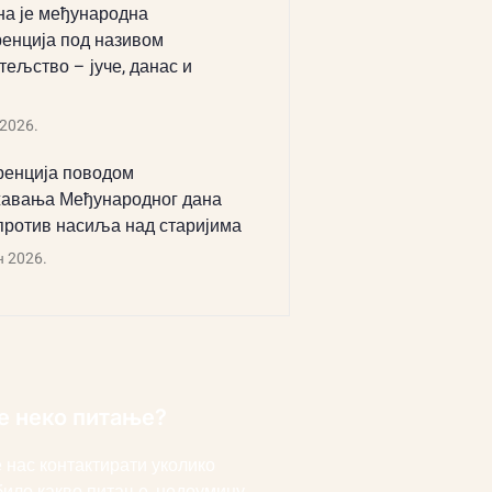
а је међународна
енција под називом
тељство – јуче, данас и
 2026.
енција поводом
авања Међународног дана
против насиља над старијима
н 2026.
е неко питање?
 нас контактирати уколико