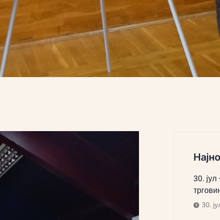
Најно
30. јул
тргови
30. ју