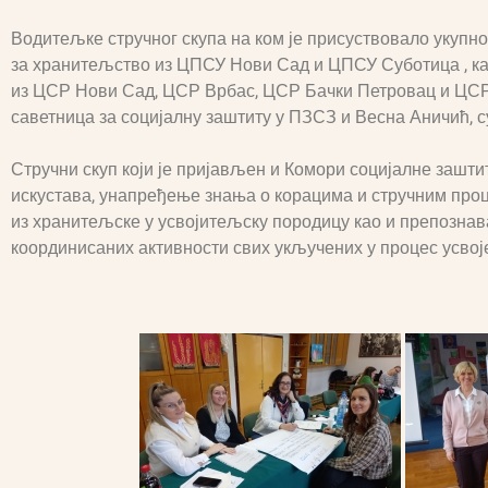
Водитељке стручног скупа на ком је присуствовало укупно 
за хранитељство из ЦПСУ Нови Сад и ЦПСУ Суботица , ка
из ЦСР Нови Сад, ЦСР Врбас, ЦСР Бачки Петровац и ЦСР 
саветница за социјалну заштиту у ПЗСЗ и Весна Аничић,
Стручни скуп који је пријављен и Комори социјалне заштит
искустава, унапређење знања о корацима и стручним про
из хранитељске у усвојитељску породицу као и препозна
координисаних активности свих укључених у процес усвој