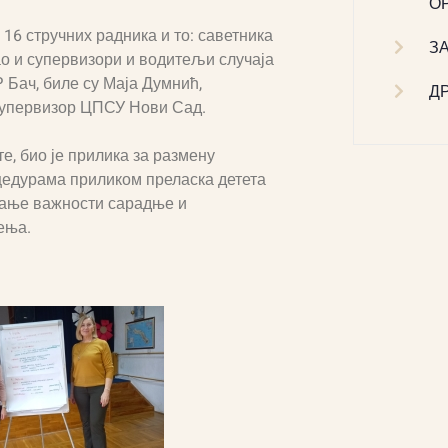
О
16 стручних радника и то: саветника
З
о и супервизори и водитељи случаја
Бач, биле су Маја Думнић,
Д
 супервизор ЦПСУ Нови Сад.
е, био је прилика за размену
цедурама приликом преласка детета
вање важности сарадње и
ења.