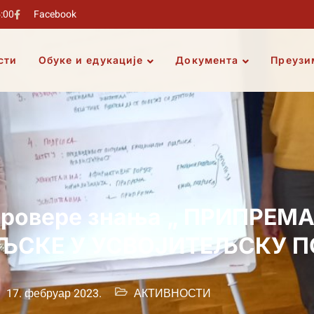
5:00
Facebook
сти
Обуке и едукације
Документа
Преузи
 провере знања „ ПРИПРЕМ
ЕЉСКЕ У УСВОЈИТЕЉСКУ 
17. фебруар 2023.
АКТИВНОСТИ