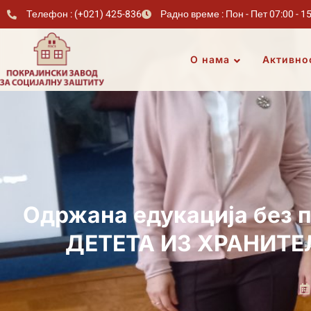
Телефон : (+021) 425-836
Радно време : Пон - Пет 07:00 - 1
О нама
Активно
Одржана едукација без
ДЕТЕТА ИЗ ХРАНИТ