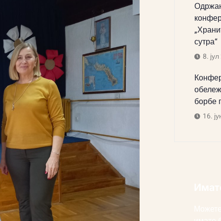
Одржан
конфер
„Храни
сутра“
8. јул
Конфер
обележ
борбе 
16. ју
Имат
Можете