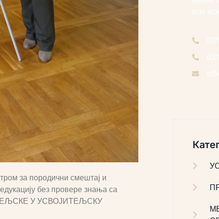
имате 
или мо
02
02
off
Катег
У
нтром за породични смештај и
П
 едукацију без провере знања са
ИТЕЉСКЕ У УСВОЈИТЕЉСКУ
М