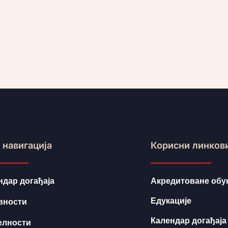
 навигација
Корисни линков
ндар догађаја
Акредитоване обу
Едукације
вности
Календар догађаја
елности