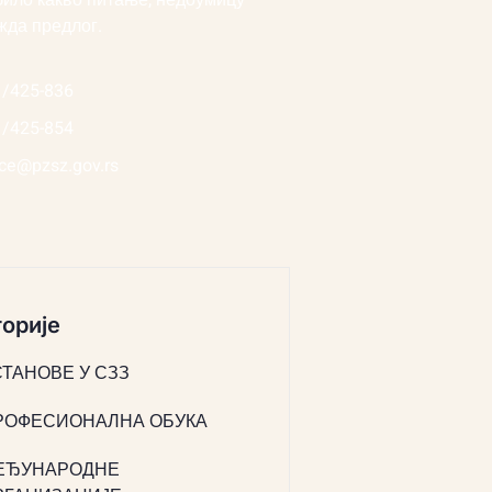
било какво питање, недоумицу
жда предлог.
1/425-836
1/425-854
ice@pzsz.gov.rs
орије
СТАНОВЕ У СЗЗ
РОФЕСИОНАЛНА ОБУКА
ЕЂУНАРОДНЕ