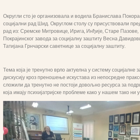
Округли сто је организовала и водила Бранислава Покора
социјални рад Шид. Округлом столу су присуствовали пре
рад из: Сремске Митровице, Ирига, Инђије, Старе Пазове
Покрајинског завода за социјалну заштиту Весна Давидо
Татијана Грнчарски саветнице за социјалну заштиту.
Тема која је тренутно врло актуелна у систему социјалне 
дискусију кроз преношење искустава из непосредне праксе
сложили да тренутно не постоји довољно ресурса за под
која имају психијатријске проблеме како у нашем тако ни 