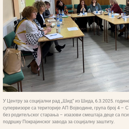
У Центру за социјални рад „Шид“ из Шида, 6.3.2025. године
супервизоре са територије АП Војводине, група број 4 – С
без родитељског старања – изазови смештаја деце са пси
подршку Покрајинског завода за социјалну заштиту.