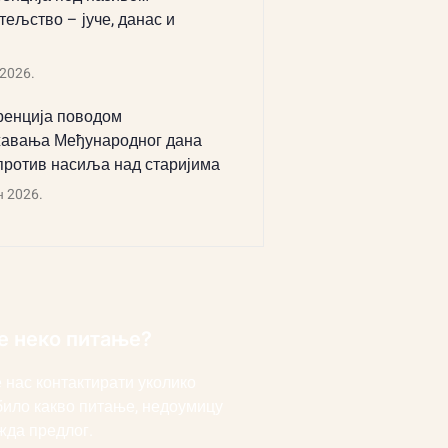
тељство – јуче, данас и
 2026.
енција поводом
авања Међународног дана
против насиља над старијима
н 2026.
е неко питање?
 нас контактирати уколико
било какво питање, недоумицу
жда предлог.