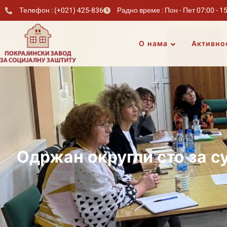
Телефон : (+021) 425-836
Радно време : Пон - Пет 07:00 - 1
О нама
Активно
Одржан округли сто за су