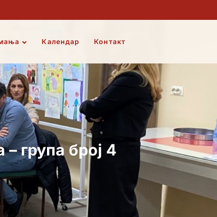
мања
Календар
Контакт
– група број 4