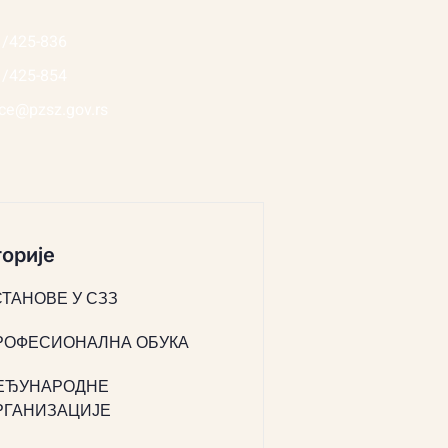
1/425-836
1/425-854
ice@pzsz.gov.rs
орије
СТАНОВЕ У СЗЗ
РОФЕСИОНАЛНА ОБУКА
ЕЂУНАРОДНЕ
РГАНИЗАЦИЈЕ