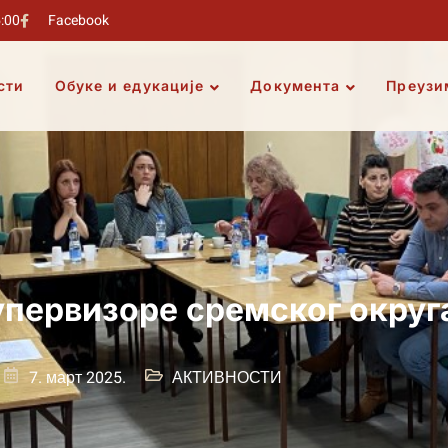
5:00
Facebook
сти
Обуке и едукације
Документа
Преузи
первизоре сремског округа 
7. март 2025.
АКТИВНОСТИ