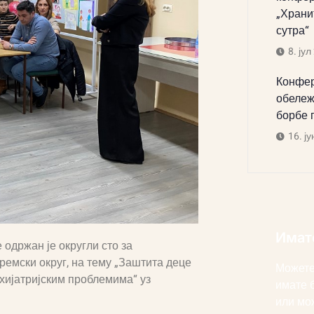
„Храни
сутра“
8. јул
Конфер
обележ
борбе 
16. ју
Имат
 одржан је округли сто за
ремски округ, на тему „Заштита деце
Можете
хијатријским проблемима“ уз
имате 
или мо