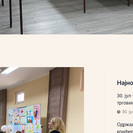
Најно
30. јул
тргови
30. ју
Одржан
конфер