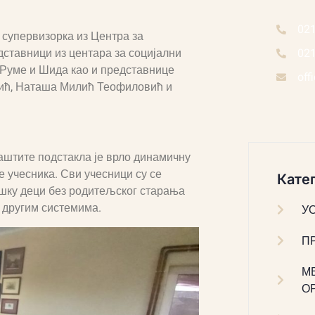
02
 супервизорка из Центра за
дставници из центара за социјални
02
, Руме и Шида као и представнице
off
вић, Наташа Милић Теофиловић и
заштите подстакла је врло динамичну
 учесника. Сви учесници су се
Катег
ршку деци без родитељског старања
у другим системима.
У
П
М
О