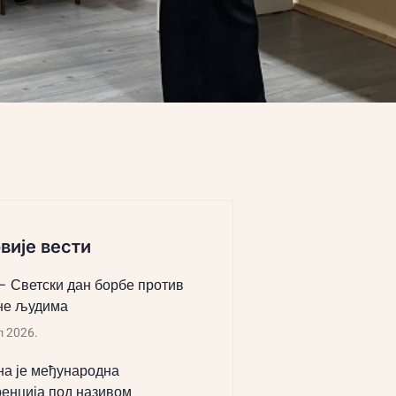
вије вести
 – Светски дан борбе против
не људима
л 2026.
а је међународна
енција под називом