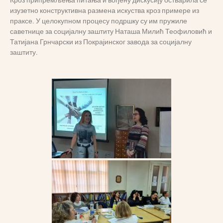
Кроз припремљења питања и вођену дискусију остварила се
изузетно конструктивна размена искуства кроз примере из
праксе. У целокупном процесу подршку су им пружиле
саветнице за социјалну заштиту Наташа Милић Теофиловић и
Татијана Грнчарски из Покрајинског завода за социјалну
заштиту.