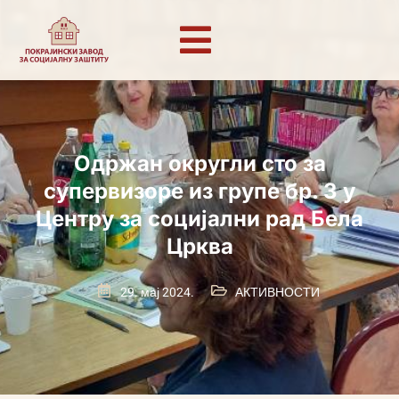
Одржан округли сто за
супервизоре из групе бр. 3 у
Цeнтру за социјални рад Бела
Црква
29. мај 2024.
АКТИВНОСТИ