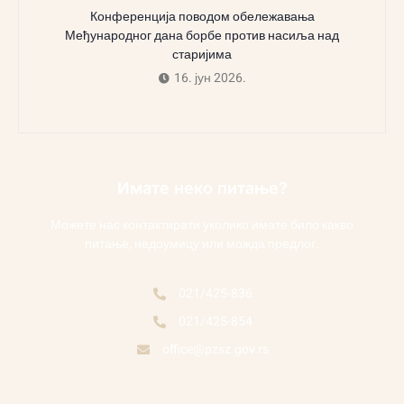
Конференција поводом обележавања
Међународног дана борбе против насиља над
старијима
16. јун 2026.
Имате неко питање?
Можете нас контактирати уколико имате било какво
питање, недоумицу или можда предлог.
021/425-836
021/425-854
office@pzsz.gov.rs