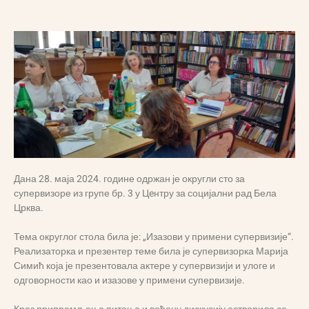
Дана 28. маја 2024. године одржан је округли сто за
супервизоре из групе бр. 3 у Цeнтру за социјални рад Бела
Црква.
Тема округлог стола била је: „Изазови у примени супервизије“.
Реализаторка и презентер теме била је супервизорка Марија
Симић која је презентовала актере у супервизији и улоге и
одговорности као и изазове у примени супервизије.