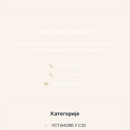
Имате неко питање?
Можете нас контактирати уколико имате било какво
питање, недоумицу или можда предлог.
021/425-836
021/425-854
office@pzsz.gov.rs
Категорије
УСТАНОВЕ У СЗЗ