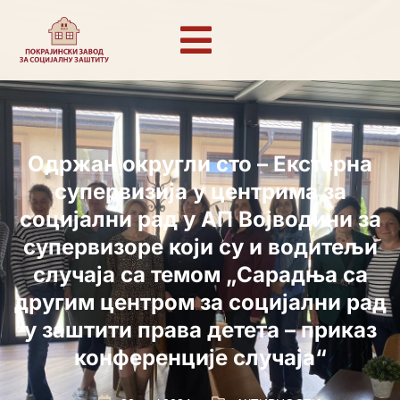
Одржан округли сто – Екстерна
супервизија у центрима за
социјални рад у АП Војводини за
супервизоре који су и водитељи
случаја са темом „Сарадња са
другим центром за социјални рад
у заштити права детета – приказ
конференције случаја“