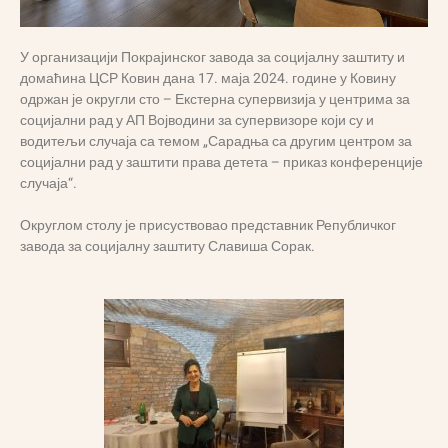
У организацији Покрајинског завода за социјалну заштиту и
домаћина ЦСР Ковин дана 17. маја 2024. године у Ковину
одржан је округли сто – Екстерна супервизија у центрима за
социјални рад у АП Војводини за супервизоре који су и
водитељи случаја са темом „Сарадња са другим центром за
социјални рад у заштити права детета – приказ конференције
случаја“.
Округлом столу је присуствовао представник Републичког
завода за социјалну заштиту Славиша Сорак.