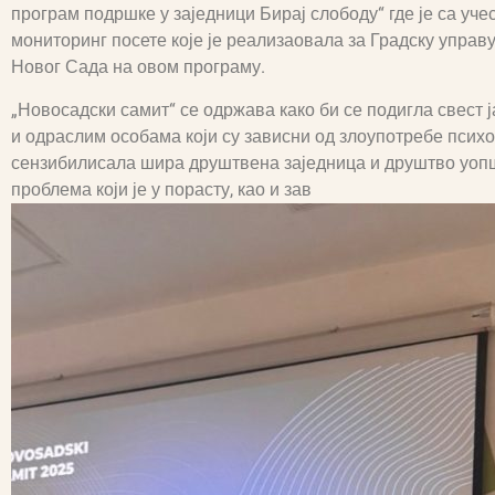
програм подршке у заједници Бирај слободу“ где је са уче
мониторинг посете које је реализаовала за Градску управу
Новог Сада на овом програму.
„Новосадски самит“ се одржава како би се подигла свест
и одраслим особама који су зависни од злоупотребе психо
сензибилисала шира друштвена заједница и друштво уоп
проблема који је у порасту, као и зав