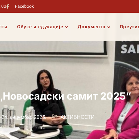
5:00
Facebook
сти
Обуке и едукације
Документа
Преузи
„Новосадски самит 2025“
24. децембар 2025.
АКТИВНОСТИ