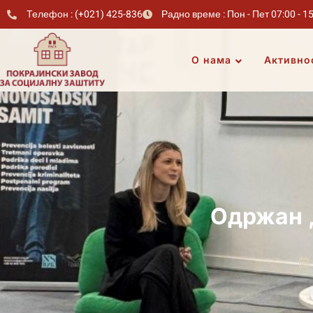
Телефон : (+021) 425-836
Радно време : Пон - Пет 07:00 - 1
О нама
Активно
Одржан 