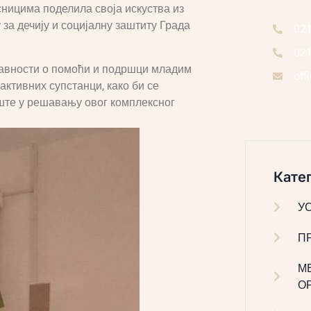
сницима поделила своја искуства из
 за дечију и социјалну заштиту Града
02
02
 јавности о помоћи и подршци младим
off
активних супстанци, како би се
ште у решавању овог комплексног
Катег
У
П
М
О