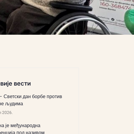
вије вести
 – Светски дан борбе против
не људима
л 2026.
а је међународна
енција под називом