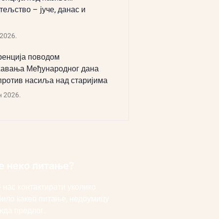
тељство – јуче, данас и
 2026.
енција поводом
авања Међународног дана
против насиља над старијима
н 2026.
е неко питање?
 нас контактирати уколико
било какво питање, недоумицу
жда предлог.