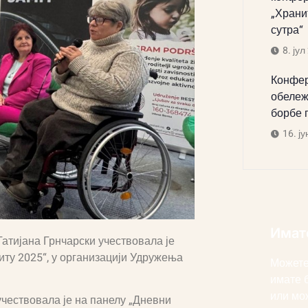
„Храни
сутра“
8. јул
Конфер
обележ
борбе 
16. ју
Имат
атијана Грнчарски учествовала је
иту 2025“, у организацији Удружења
Можете
имате 
или мо
учествовала је на панелу „Дневни