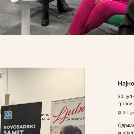
Најно
30. јул
тргови
30. ју
Одржан
конфер