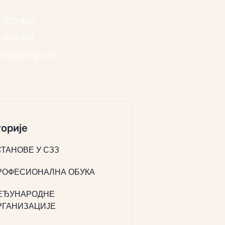
1/425-836
1/425-854
ice@pzsz.gov.rs
орије
СТАНОВЕ У СЗЗ
РОФЕСИОНАЛНА ОБУКА
ЕЂУНАРОДНЕ
РГАНИЗАЦИЈЕ