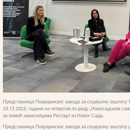
Представница Покрајинског завода за социјалну заштиту Т
23.12.2025. године на четвртом по реду „Новосадском сам
за помоћ зависницима Рестарт из Новог Сада.
Представница Покрајинског завода за социјалну заштиту 