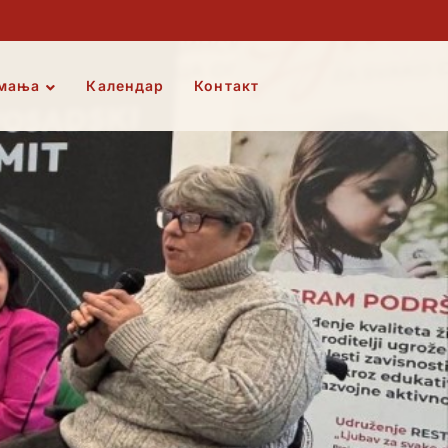
мања
Календар
Контакт